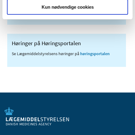
Sikkerhedsmeddelelser om medicinsk udstyr
Kun nødvendige cookies
(med søgefunktion)
Høringer på Høringsportalen
Se Lægemiddelstyrelsens høringer på
høringsportalen