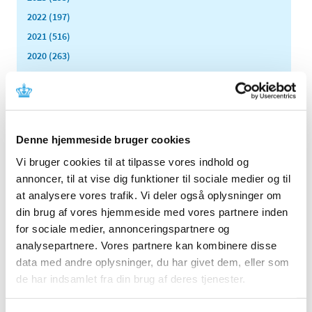
2022 (197)
2021 (516)
2020 (263)
2019 (159)
2018 (150)
2017 (167)
2016 (167)
Denne hjemmeside bruger cookies
2015 (33)
Vi bruger cookies til at tilpasse vores indhold og
december (4)
annoncer, til at vise dig funktioner til sociale medier og til
november (4)
at analysere vores trafik. Vi deler også oplysninger om
oktober (2)
din brug af vores hjemmeside med vores partnere inden
september (3)
for sociale medier, annonceringspartnere og
august (2)
analysepartnere. Vores partnere kan kombinere disse
juni (9)
data med andre oplysninger, du har givet dem, eller som
de har indsamlet fra din brug af deres tjenester.
maj (2)
marts (2)