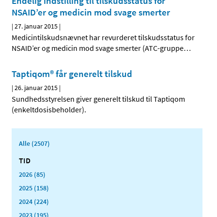
Endelig indstilling til tilskudsstatus for
NSAID’er og medicin mod svage smerter
|
27. januar 2015
|
Medicintilskudsnævnet har revurderet tilskudsstatus for
NSAID’er og medicin mod svage smerter (ATC-gruppe
…
Taptiqom® får generelt tilskud
|
26. januar 2015
|
Sundhedsstyrelsen giver generelt tilskud til Taptiqom
(enkeltdosisbeholder).
Alle (2507)
TID
2026 (85)
2025 (158)
2024 (224)
2023 (195)