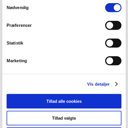
februar (2)
Samtykkevalg
Nødvendig
januar (3)
2014 (44)
2013 (49)
Præferencer
2012 (44)
2011 (13)
Statistik
2010 (7)
2009 (14)
Marketing
2008 (8)
2007 (3)
2006 (9)
Vis detaljer
2005 (2)
Tillad alle cookies
Links
Meddelelser om forsyning af medicin til mennesker og dyr
Tillad valgte
(med søgefunktion)