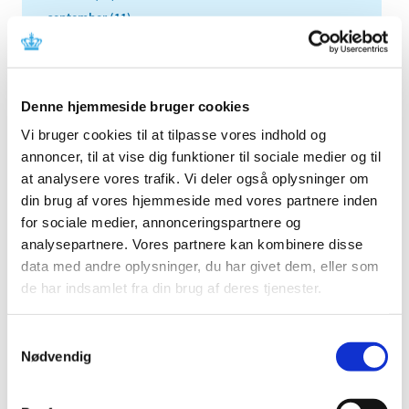
september (11)
august (6)
juli (8)
juni (13)
Denne hjemmeside bruger cookies
maj (18)
Vi bruger cookies til at tilpasse vores indhold og
april (10)
annoncer, til at vise dig funktioner til sociale medier og til
marts (21)
at analysere vores trafik. Vi deler også oplysninger om
februar (14)
din brug af vores hjemmeside med vores partnere inden
januar (11)
for sociale medier, annonceringspartnere og
2017 (167)
analysepartnere. Vores partnere kan kombinere disse
2016 (167)
data med andre oplysninger, du har givet dem, eller som
2015 (33)
de har indsamlet fra din brug af deres tjenester.
2014 (44)
2013 (49)
Samtykkevalg
Nødvendig
2012 (44)
2011 (13)