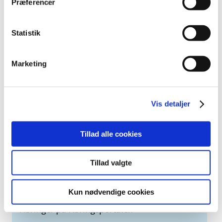
2010 (7)
Præferencer
2009 (14)
2008 (8)
Statistik
2007 (3)
2006 (9)
Marketing
2005 (2)
Links
Vis detaljer
Meddelelser om forsyning af medicin til mennesker og dyr
(med søgefunktion)
Tillad alle cookies
Sikkerhedsmeddelelser om medicinsk udstyr
(med søgefunktion)
Tillad valgte
Kun nødvendige cookies
Høringer på Høringsportalen