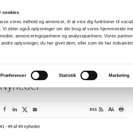
 cookies
passe vores indhold og annoncer, til at vise dig funktioner til soci
Nyheder
Om os
Kontakt
fik. Vi deler også oplysninger om din brug af vores hjemmeside m
 medier, annonceringspartnere og analysepartnere. Vores partne
 og
Tilskud og
Apoteker og salg af
Me
ndre oplysninger, du har givet dem, eller som de har indsamlet 
rmation
priser
medicin
ud
Præferencer
Statistik
Marketing
Nyheder
41 - 49 af 49 nyheder