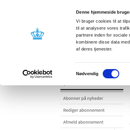
Denne hjemmeside bruger
Vi bruger cookies til at til
til at analysere vores tra
partnere inden for sociale
Godkendelse og
Bivirkninger
kombinere disse data med a
kontrol
produktinfo
af deres tjenester.
Nyheder
Samtykkevalg
Nødvendig
Nyheder
Abonner på nyheder
Rediger abonnement
Afmeld abonnement