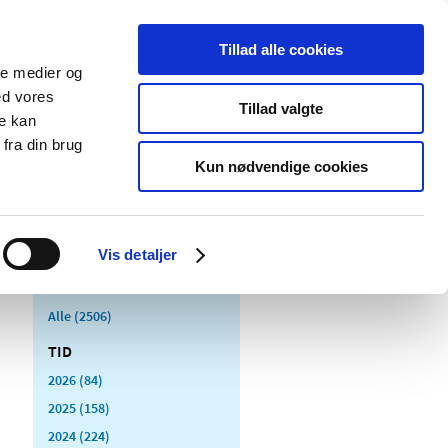
Tillad alle cookies
ale medier og
Udgivelser
Cookies
ed vores
Tillad valgte
re kan
dicinsk
Særlige
fra din brug
styr
produktområder
Kun nødvendige cookies
Vis detaljer
Alle (2506)
TID
2026 (84)
2025 (158)
2024 (224)