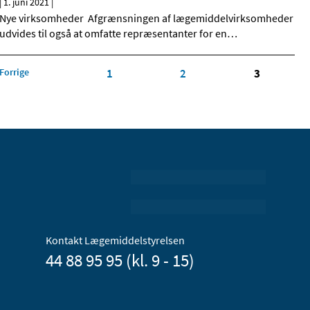
|
1. juni 2021
|
Nye virksomheder Afgrænsningen af lægemiddelvirksomheder
udvides til også at omfatte repræsentanter for en
…
Forrige
1
2
3
Kontakt Lægemiddelstyrelsen
44 88 95 95 (kl. 9 - 15)