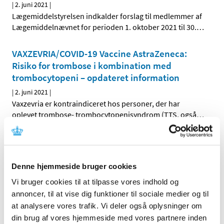
|
2. juni 2021
|
Lægemiddelstyrelsen indkalder forslag til medlemmer af
Lægemiddelnævnet for perioden 1. oktober 2021 til 30.
…
VAXZEVRIA/COVID-19 Vaccine AstraZeneca:
Risiko for trombose i kombination med
trombocytopeni – opdateret information
|
2. juni 2021
|
Vaxzevria er kontraindiceret hos personer, der har
oplevet trombose- trombocytopenisyndrom (TTS, også
…
Ændringer på Tilknytningsområdet fra 26. maj
2021
Denne hjemmeside bruger cookies
|
1. juni 2021
|
Nye virksomheder Afgrænsningen af
Vi bruger cookies til at tilpasse vores indhold og
lægemiddelvirksomheder udvides til også at omfatte
…
annoncer, til at vise dig funktioner til sociale medier og til
at analysere vores trafik. Vi deler også oplysninger om
din brug af vores hjemmeside med vores partnere inden
Forrige
1
2
3