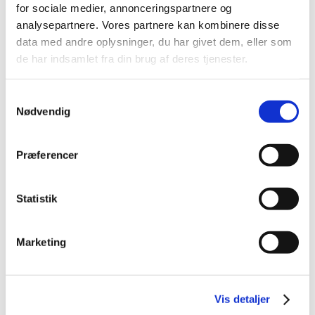
for sociale medier, annonceringspartnere og
analysepartnere. Vores partnere kan kombinere disse
Alle (2506)
data med andre oplysninger, du har givet dem, eller som
de har indsamlet fra din brug af deres tjenester.
TID
2026 (84)
Samtykkevalg
2025 (158)
Nødvendig
2024 (224)
2023 (195)
Præferencer
2022 (197)
2021 (516)
Statistik
december (50)
november (51)
oktober (45)
Marketing
september (57)
august (33)
juli (45)
Vis detaljer
juni (49)