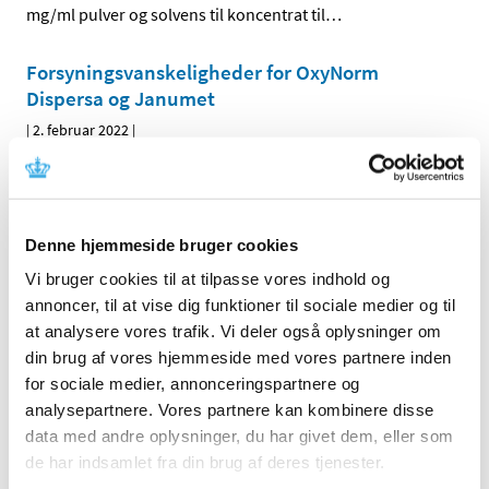
mg/ml pulver og solvens til koncentrat til
…
Forsyningsvanskeligheder for OxyNorm
Dispersa og Janumet
|
2. februar 2022
|
Der er i øjeblikket problemer med forsyningen af
OxyNorm Dispersa 5 mg, 10 mg og 20 mg
…
Forrige
1
2
Denne hjemmeside bruger cookies
Vi bruger cookies til at tilpasse vores indhold og
annoncer, til at vise dig funktioner til sociale medier og til
Alle (2505)
at analysere vores trafik. Vi deler også oplysninger om
TID
din brug af vores hjemmeside med vores partnere inden
for sociale medier, annonceringspartnere og
2026 (83)
analysepartnere. Vores partnere kan kombinere disse
2025 (158)
data med andre oplysninger, du har givet dem, eller som
2024 (224)
de har indsamlet fra din brug af deres tjenester.
2023 (195)