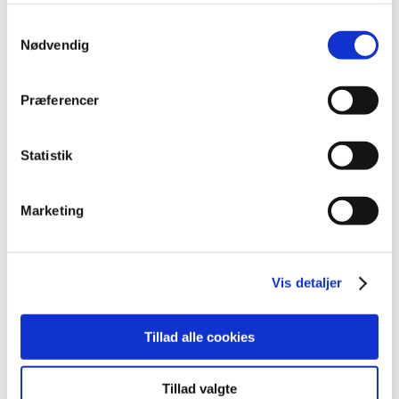
2022 (197)
Samtykkevalg
december (18)
Nødvendig
november (19)
oktober (17)
Præferencer
september (13)
august (8)
Statistik
juli (5)
juni (21)
maj (18)
Marketing
april (11)
marts (13)
februar (29)
Vis detaljer
januar (25)
2021 (516)
Tillad alle cookies
2020 (263)
2019 (159)
Tillad valgte
2018 (150)