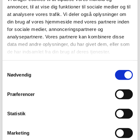
november (19)
annoncer, til at vise dig funktioner til sociale medier og til
oktober (17)
at analysere vores trafik. Vi deler også oplysninger om
september (13)
din brug af vores hjemmeside med vores partnere inden
august (8)
for sociale medier, annonceringspartnere og
juli (5)
analysepartnere. Vores partnere kan kombinere disse
juni (21)
data med andre oplysninger, du har givet dem, eller som
maj (18)
de har indsamlet fra din brug af deres tjenester.
april (11)
marts (13)
Samtykkevalg
februar (29)
Nødvendig
januar (25)
2021 (516)
Præferencer
2020 (263)
2019 (159)
Statistik
2018 (150)
2017 (167)
Marketing
2016 (167)