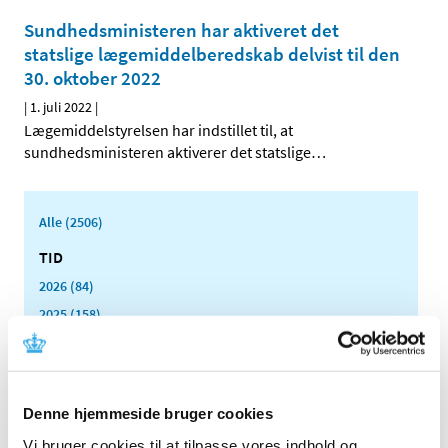
Sundhedsministeren har aktiveret det
statslige lægemiddelberedskab delvist til den
30. oktober 2022
|
1. juli 2022
|
Lægemiddelstyrelsen har indstillet til, at
sundhedsministeren aktiverer det statslige
…
Alle (2506)
TID
2026 (84)
2025 (158)
2024 (224)
2023 (195)
2022 (197)
Denne hjemmeside bruger cookies
december (18)
Vi bruger cookies til at tilpasse vores indhold og