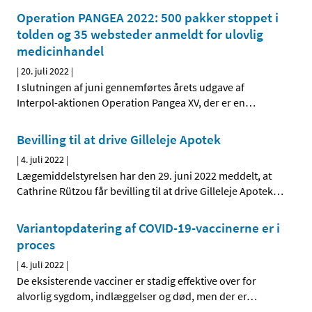
Operation PANGEA 2022: 500 pakker stoppet i
tolden og 35 websteder anmeldt for ulovlig
medicinhandel
|
20. juli 2022
|
I slutningen af juni gennemførtes årets udgave af
Interpol-aktionen Operation Pangea XV, der er en
…
Bevilling til at drive Gilleleje Apotek
|
4. juli 2022
|
Lægemiddelstyrelsen har den 29. juni 2022 meddelt, at
Cathrine Rützou får bevilling til at drive Gilleleje Apotek
…
Variantopdatering af COVID-19-vaccinerne er i
proces
|
4. juli 2022
|
De eksisterende vacciner er stadig effektive over for
alvorlig sygdom, indlæggelser og død, men der er
…