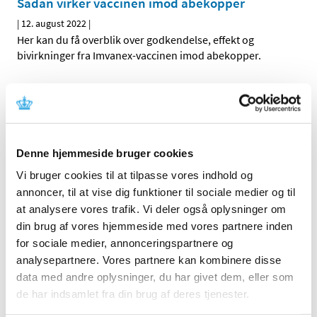
Sådan virker vaccinen imod abekopper
|
12. august 2022
|
Her kan du få overblik over godkendelse, effekt og
bivirkninger fra Imvanex-vaccinen imod abekopper.
Bevilling til at drive Jyderup Apotek
|
12. august 2022
|
Lægemiddelstyrelsen har den 2. august 2022 meddelt, at
Trine Frost Hansen får bevilling til at drive Jyderup
…
Denne hjemmeside bruger cookies
Vi bruger cookies til at tilpasse vores indhold og
annoncer, til at vise dig funktioner til sociale medier og til
Alle (2506)
at analysere vores trafik. Vi deler også oplysninger om
TID
din brug af vores hjemmeside med vores partnere inden
2026 (84)
for sociale medier, annonceringspartnere og
2025 (158)
analysepartnere. Vores partnere kan kombinere disse
data med andre oplysninger, du har givet dem, eller som
2024 (224)
de har indsamlet fra din brug af deres tjenester.
2023 (195)