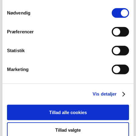
2022 (197)
Samtykkevalg
december (18)
Nødvendig
november (19)
oktober (17)
Præferencer
september (13)
august (8)
juli (5)
Statistik
juni (21)
maj (18)
Marketing
april (11)
marts (13)
februar (29)
Vis detaljer
januar (25)
2021 (516)
Tillad alle cookies
2020 (263)
2019 (159)
2018 (150)
Tillad valgte