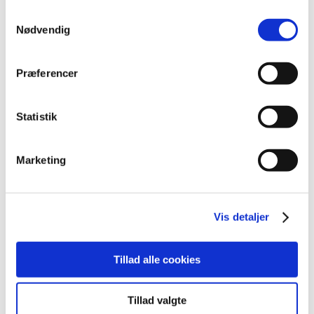
2022 (197)
Samtykkevalg
december (18)
Nødvendig
november (19)
oktober (17)
Præferencer
september (13)
august (8)
juli (5)
Statistik
juni (21)
maj (18)
Marketing
april (11)
marts (13)
februar (29)
Vis detaljer
januar (25)
2021 (516)
Tillad alle cookies
2020 (263)
2019 (159)
2018 (150)
Tillad valgte