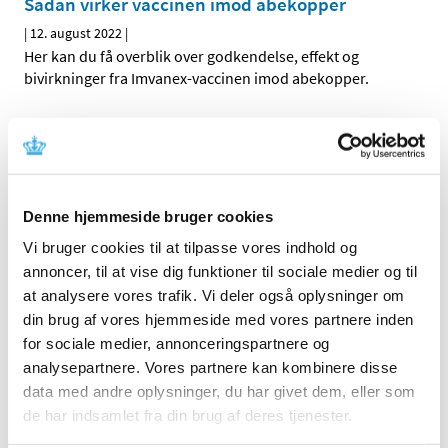
Sådan virker vaccinen imod abekopper
|
12. august 2022
|
Her kan du få overblik over godkendelse, effekt og
bivirkninger fra Imvanex-vaccinen imod abekopper.
Bevilling til at drive Jyderup Apotek
|
12. august 2022
|
Lægemiddelstyrelsen har den 2. august 2022 meddelt, at
Trine Frost Hansen får bevilling til at drive Jyderup
…
Denne hjemmeside bruger cookies
Vi bruger cookies til at tilpasse vores indhold og
annoncer, til at vise dig funktioner til sociale medier og til
Alle (2506)
at analysere vores trafik. Vi deler også oplysninger om
TID
din brug af vores hjemmeside med vores partnere inden
2026 (84)
for sociale medier, annonceringspartnere og
2025 (158)
analysepartnere. Vores partnere kan kombinere disse
data med andre oplysninger, du har givet dem, eller som
2024 (224)
de har indsamlet fra din brug af deres tjenester.
2023 (195)