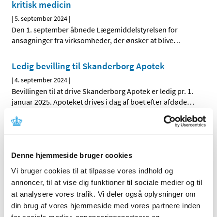
kritisk medicin
|
5. september 2024
|
Den 1. september åbnede Lægemiddelstyrelsen for
ansøgninger fra virksomheder, der ønsker at blive
…
Ledig bevilling til Skanderborg Apotek
|
4. september 2024
|
Bevillingen til at drive Skanderborg Apotek er ledig pr. 1.
januar 2025. Apoteket drives i dag af boet efter afdøde
…
Nyt tværfagligt projekt skal undersøge, om nye
behandlinger bliver testet tilstrækkeligt på
både kvinder og mænd
Denne hjemmeside bruger cookies
|
4. september 2024
|
Vi bruger cookies til at tilpasse vores indhold og
Sundhedsstyrelsen og Lægemiddelstyrelsen vil over de
annoncer, til at vise dig funktioner til sociale medier og til
kommende måneder undersøge, i hvor høj grad
…
at analysere vores trafik. Vi deler også oplysninger om
din brug af vores hjemmeside med vores partnere inden
Natriumpicosulfat; tilladelse til udlevering af
for sociale medier, annonceringspartnere og