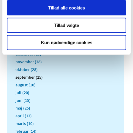
Tillad alle cookies
Alle (2506)
TID
Tillad valgte
2026 (84)
2025 (158)
Kun nødvendige cookies
2024 (224)
december (28)
november (28)
oktober (28)
september (15)
august (10)
juli (20)
juni (15)
maj (25)
april (12)
marts (10)
februar (14)