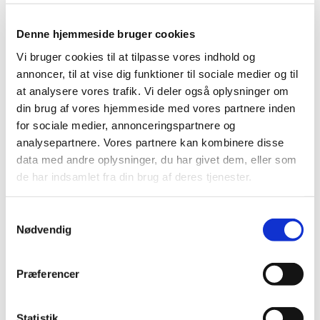
Denne hjemmeside bruger cookies
Der er foretaget opdateringer i listen over markedsførte
lægemidler i forsyningssvigt, hvor Lægemiddelstyrelsen
Vi bruger cookies til at tilpasse vores indhold og
ønsker det danske marked forsynet med tilsvarende
annoncer, til at vise dig funktioner til sociale medier og til
udenlandske lægemidler til udlevering på baggrund af
at analysere vores trafik. Vi deler også oplysninger om
tilladelse efter lægemiddellovens § 29, stk. 2.
din brug af vores hjemmeside med vores partnere inden
for sociale medier, annonceringspartnere og
Følgende er opdateret:
analysepartnere. Vores partnere kan kombinere disse
Natriumpicosulfat orale dråber, 7,5 mg/ml;
data med andre oplysninger, du har givet dem, eller som
forventet tidsperiode med forsyningsbehov er
de har indsamlet fra din brug af deres tjenester.
opdateret
Samtykkevalg
Gå til Lægemiddelstyrelsens
Til medicinalvirksomheder:
Nødvendig
Udenlandske alternativer ved forsyningssvigt
(laegemiddelstyrelsen.dk)
Præferencer
Statistik