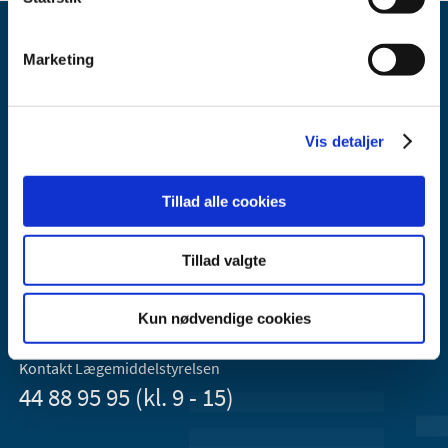
Marketing
Vis detaljer
Lægemiddelstyrelsen
Axel Heides Gade 1
Tillad alle cookies
2300 København S
Email:
dkma@dkma.dk
Tillad valgte
Lægemiddelstyrelsen er en del af
Sundheds- og Kirkeministeriet.
Kun nødvendige cookies
Kontakt Lægemiddelstyrelsen
44 88 95 95 (kl. 9 - 15)