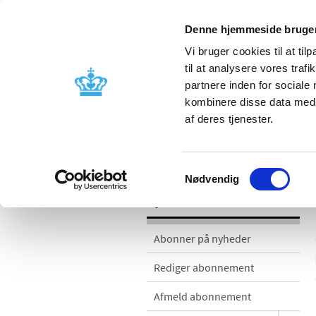
Denne hjemmeside bruger
Vi bruger cookies til at til
til at analysere vores tra
partnere inden for sociale
Godkendelse og
Bivirkninger
kombinere disse data med a
kontrol
produktinfo
af deres tjenester.
Nyheder
Samtykkevalg
Nødvendig
Nyheder
Abonner på nyheder
Rediger abonnement
Afmeld abonnement