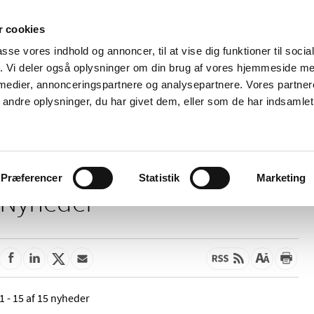
 cookies
passe vores indhold og annoncer, til at vise dig funktioner til soci
Nyheder
Om os
Kontakt
fik. Vi deler også oplysninger om din brug af vores hjemmeside m
 medier, annonceringspartnere og analysepartnere. Vores partne
 og
Tilskud og
Apoteker og salg af
Me
ndre oplysninger, du har givet dem, eller som de har indsamlet 
rmation
priser
medicin
ud
Præferencer
Statistik
Marketing
Nyheder
1 - 15 af 15 nyheder