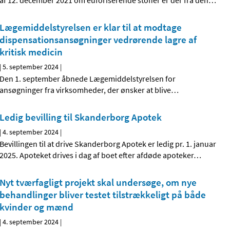
af 12. december 2021 om euforiserende stoffer er der fra den
…
Lægemiddelstyrelsen er klar til at modtage
dispensationsansøgninger vedrørende lagre af
kritisk medicin
|
5. september 2024
|
Den 1. september åbnede Lægemiddelstyrelsen for
ansøgninger fra virksomheder, der ønsker at blive
…
Ledig bevilling til Skanderborg Apotek
|
4. september 2024
|
Bevillingen til at drive Skanderborg Apotek er ledig pr. 1. januar
2025. Apoteket drives i dag af boet efter afdøde apoteker
…
Nyt tværfagligt projekt skal undersøge, om nye
behandlinger bliver testet tilstrækkeligt på både
kvinder og mænd
|
4. september 2024
|