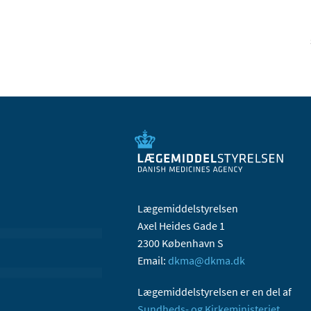
Lægemiddelstyrelsen
Axel Heides Gade 1
2300 København S
Email:
dkma@dkma.dk
Lægemiddelstyrelsen er en del af
Sundheds- og Kirkeministeriet.