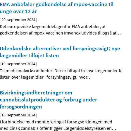
EMA anbefaler godkendelse af mpox-vaccine til
unge over 12 år
|
20. september 2024
|
Det europæiske lægemiddelagentur EMA anbefaler, at
godkendelsen af mpox-vaccinen Imvanex udvides til også at
…
Udenlandske alternativer ved forsyningssvigt; nye
lægemidler tilføjet listen
|
19. september 2024
|
Til medicinalvirksomheder: Der er tilføjet tre nye lægemidler til
listen over lægemidler i forsyningssvigt, hvor
…
Bivirkningsindberetninger om
cannabisslutprodukter og forbrug under
forsøgsordningen
|
18. september 2024
|
I forbindelse med monitorering af forsøgsordningen med
medicinsk cannabis offentliggør Lægemiddelstyrelsen en
…