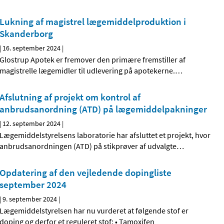
Lukning af magistrel lægemiddelproduktion i
Skanderborg
|
16. september 2024
|
Glostrup Apotek er fremover den primære fremstiller af
magistrelle lægemidler til udlevering på apotekerne.
…
Afslutning af projekt om kontrol af
anbrudsanordning (ATD) på lægemiddelpakninger
|
12. september 2024
|
Lægemiddelstyrelsens laboratorie har afsluttet et projekt, hvor
anbrudsanordningen (ATD) på stikprøver af udvalgte
…
Opdatering af den vejledende dopingliste
september 2024
|
9. september 2024
|
Lægemiddelstyrelsen har nu vurderet at følgende stof er
doping og derfor et reguleret stof: • Tamoxifen