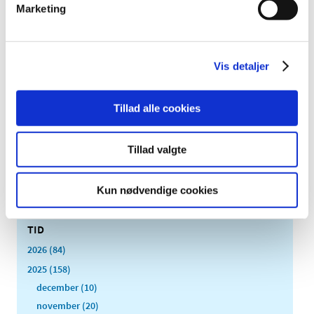
Marketing
|
6. januar 2025
|
Den Europæiske Farmakopékommission har godkendt at
fjerne testen for såkaldte pyrogener (giftstoffer fra
…
Vis detaljer
Opdatering af produktresumeer på grund af
ændrede ATC-koder for 2025
Tillad alle cookies
|
2. januar 2025
|
Indehavere af markedsføringstilladelser til lægemidler,
Tillad valgte
der er godkendt efter den nationale procedure, den
…
Kun nødvendige cookies
Alle (2506)
TID
2026 (84)
2025 (158)
december (10)
november (20)