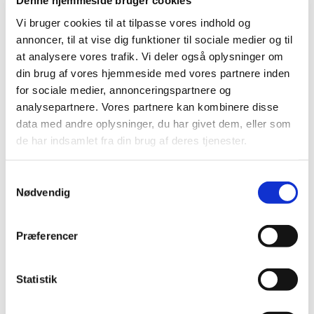
Denne hjemmeside bruger cookies
|
13. januar 2025
|
Vi bruger cookies til at tilpasse vores indhold og
Lægemiddelstyrelsen opfordrer virksomheder til at
annoncer, til at vise dig funktioner til sociale medier og til
ansøge om markedsføringstilladelse for udvalgte
…
at analysere vores trafik. Vi deler også oplysninger om
din brug af vores hjemmeside med vores partnere inden
Årets fokus ved inspektioner i 2025
for sociale medier, annonceringspartnere og
|
7. januar 2025
|
analysepartnere. Vores partnere kan kombinere disse
Fokus på rengøringsvalidering under GMP-inspektioner
data med andre oplysninger, du har givet dem, eller som
Lægemiddelstyrelsen har et øget fokus på
…
de har indsamlet fra din brug af deres tjenester.
Metoprololsuccinat 25 mg; tilladelse til
Samtykkevalg
udlevering af udenlandske pakninger – ikke
Nødvendig
længere aktiv
|
6. januar 2025
|
Præferencer
Tilladelser til ordination og udlevering af udenlandske
lægemidler indeholdende metoprololsuccinat 25 mg,
…
Statistik
En milepæl i arbejdet med at reducere brugen
af forsøgsdyr i lægemiddelindustrien