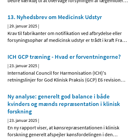
bedre værktøj til at overvåge forsyningen af lægemidler
…
13. Nyhedsbrev om Medicinsk Udstyr
|
29. januar 2025
|
Krav til fabrikanter om notifikation ved afbrydelse eller
forsyningsophør af medicinsk udstyr er trådt i kraft Fra
…
ICH GCP træning - Hvad er forventningerne?
|
23. januar 2025
|
International Council for Harmonisation (ICH)'s
retningslinjer for God Klinisk Praksis (GCP) E6 revision
…
Ny analyse: generelt god balance i både
kvinders og mænds repræsentation i klinisk
forskning
|
23. januar 2025
|
En ny rapport viser, at kønsrepræsentationen i klinisk
forskning generelt afspejler kønsfordelingen i den
…