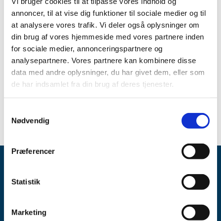
Vi bruger cookies til at tilpasse vores indhold og
Doxycyclin efter lægemiddellovens § 29, stk. 2:
annoncer, til at vise dig funktioner til sociale medier og til
at analysere vores trafik. Vi deler også oplysninger om
Doxycyclin 100 - 1 A Pharma "1 A Pharma" tabletter
din brug af vores hjemmeside med vores partnere inden
100 mg
for sociale medier, annonceringspartnere og
Husk at det fulde handelsnavn skal fremgå af recepten.
analysepartnere. Vores partnere kan kombinere disse
data med andre oplysninger, du har givet dem, eller som
Se tilladelsen med relevante oplysninger om lægemidlet
de har indsamlet fra din brug af deres tjenester.
her:
Udenlandske lægemidler som kan udleveres efter
lægemiddellovens § 29, stk. 2 (laegemiddelstyrelsen.dk)
Samtykkevalg
Nødvendig
Præferencer
Statistik
Marketing