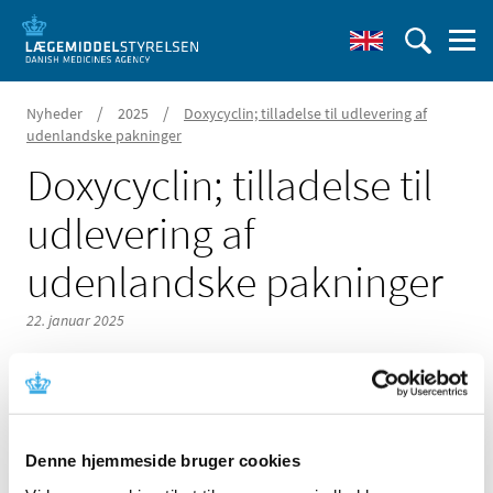
/
/
Nyheder
2025
Doxycyclin; tilladelse til udlevering af
udenlandske pakninger
Doxycyclin; tilladelse til
udlevering af
udenlandske pakninger
22. januar 2025
Lægemiddelstyrelsen har givet ny tilladelse til ordination
Denne hjemmeside bruger cookies
og udlevering af udenlandsk lægemiddel indeholdende