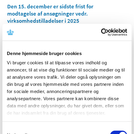
Den 15. december er sidste frist for
modtagelse af ansøgninger vedr.
virksomhedstilladelser i 2025
|
17. november 2025
|
Ansøgninger om virksomhedstilladelser skal være
modtaget senest den 15. december 2025, hvis
…
Denne hjemmeside bruger cookies
Ledig bevilling til Slagelse Rådhus Apotek
Vi bruger cookies til at tilpasse vores indhold og
|
17. november 2025
|
annoncer, til at vise dig funktioner til sociale medier og til
Bevillingen til at drive Slagelse Rådhus Apotek er ledig pr.
at analysere vores trafik. Vi deler også oplysninger om
1. april 2026. Bevillingen er opslået ledig efter Lov om
…
din brug af vores hjemmeside med vores partnere inden
for sociale medier, annonceringspartnere og
Årlig indberetning for 2025 af euforiserende
analysepartnere. Vores partnere kan kombinere disse
stoffer
data med andre oplysninger, du har givet dem, eller som
|
14. november 2025
|
de har indsamlet fra din brug af deres tjenester.
Indberetningsskemaer for 2025 til årlig indberetning af
euforiserende stoffer samt opdateret vejledning til
…
Samtykkevalg