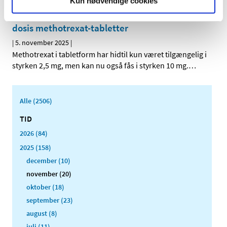
Kun nødvendige cookies
Risiko for alvorlige bivirkninger ved for høj
dosis methotrexat-tabletter
|
5. november 2025
|
Methotrexat i tabletform har hidtil kun været tilgængelig i
styrken 2,5 mg, men kan nu også fås i styrken 10 mg.
…
Alle (2506)
TID
2026 (84)
2025 (158)
december (10)
november (20)
oktober (18)
september (23)
august (8)
juli (11)