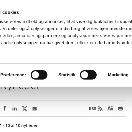
 cookies
passe vores indhold og annoncer, til at vise dig funktioner til soci
Nyheder
Om os
Kontakt
fik. Vi deler også oplysninger om din brug af vores hjemmeside m
 medier, annonceringspartnere og analysepartnere. Vores partne
 og
Tilskud og
Apoteker og salg af
Me
ndre oplysninger, du har givet dem, eller som de har indsamlet 
rmation
priser
medicin
ud
Præferencer
Statistik
Marketing
Nyheder
1 - 10 af 10 nyheder