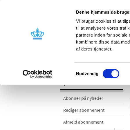
Denne hjemmeside bruger
Vi bruger cookies til at til
til at analysere vores tra
partnere inden for sociale
Godkendelse og
Bivirkninger
kombinere disse data med a
kontrol
produktinfo
af deres tjenester.
Nyheder
Samtykkevalg
Nødvendig
Nyheder
Abonner på nyheder
Rediger abonnement
Afmeld abonnement