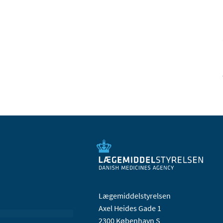
Lægemiddelstyrelsen
Axel Heides Gade 1
2300 København S