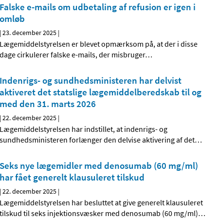
Falske e-mails om udbetaling af refusion er igen i
omløb
|
23. december 2025
|
Lægemiddelstyrelsen er blevet opmærksom på, at der i disse
dage cirkulerer falske e-mails, der misbruger
…
Indenrigs- og sundhedsministeren har delvist
aktiveret det statslige lægemiddelberedskab til og
med den 31. marts 2026
|
22. december 2025
|
Lægemiddelstyrelsen har indstillet, at indenrigs- og
sundhedsministeren forlænger den delvise aktivering af det
…
Seks nye lægemidler med denosumab (60 mg/ml)
har fået generelt klausuleret tilskud
|
22. december 2025
|
Lægemiddelstyrelsen har besluttet at give generelt klausuleret
tilskud til seks injektionsvæsker med denosumab (60 mg/ml)
…