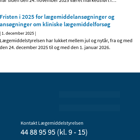
har siden den 24. november 2025 været markedsført i
…
Fristen i 2025 for lægemiddelansøgninger og
ansøgninger om kliniske lægemiddelforsøg
|
1. december 2025
|
Lægemiddelstyrelsen har lukket mellem jul og nytår, fra og med
den 24. december 2025 til og med den 1. januar 2026.
Kontakt Lægemiddelstyrelsen
44 88 95 95 (kl. 9 - 15)