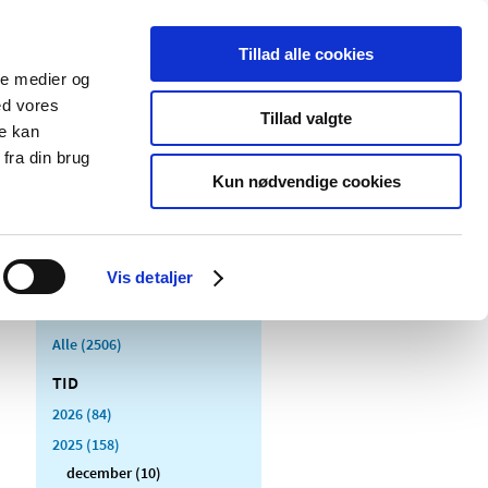
Tillad alle cookies
ale medier og
Udgivelser
Cookies
ed vores
Tillad valgte
re kan
dicinsk
Særlige
fra din brug
styr
produktområder
Kun nødvendige cookies
Vis detaljer
Alle (2506)
TID
2026 (84)
2025 (158)
december (10)