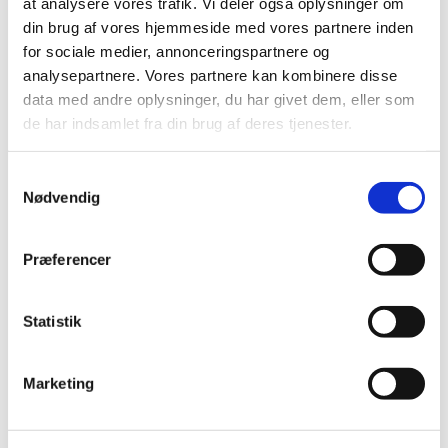
at analysere vores trafik. Vi deler også oplysninger om
|
3. februar 2025
|
din brug af vores hjemmeside med vores partnere inden
Bevillingen til at drive Rønne Apotek er ledig pr. 1.
for sociale medier, annonceringspartnere og
oktober 2025. Rønne Apotek er beliggende i
…
analysepartnere. Vores partnere kan kombinere disse
data med andre oplysninger, du har givet dem, eller som
de har indsamlet fra din brug af deres tjenester.
Alle (2506)
TID
Samtykkevalg
Nødvendig
2026 (84)
2025 (158)
december (10)
Præferencer
november (20)
oktober (18)
Statistik
september (23)
august (8)
Marketing
juli (11)
juni (11)
maj (11)