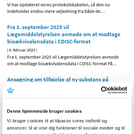
Vi har opdateret vores protokolskabelon, så den nu
indeholder endnu mere vejledning fra både de
…
Fra 1. september 2025 vil
Lægemiddelstyrelsen anmode om at modtage
bioækvivalensdata i CDISC-format
|
6. februar 2025
|
Fra 1. september 2025 vil Lægemiddelstyrelsen anmode
om at modtage bioækvivalensdata i CDISC-format På
…
Ansøgning om tilføjelse af ny substans på
listen over lægemidler, der kan indgå i
Pilotprojektet med engelsksprogede, fælles
nordiske pakninger
|
5. februar 2025
|
Denne hjemmeside bruger cookies
Ansøgningsproces for virksomheder
Vi bruger cookies til at tilpasse vores indhold og
annoncer, til at vise dig funktioner til sociale medier og til
Ledig bevilling til Rønne Apotek