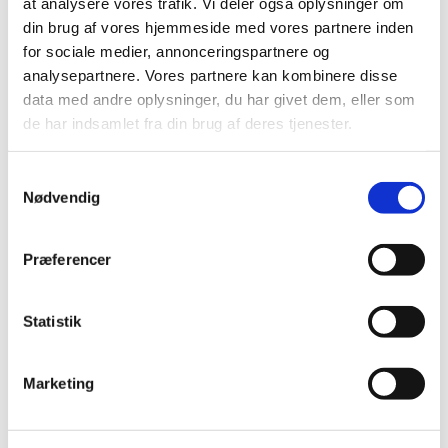
at analysere vores trafik. Vi deler også oplysninger om
|
3. februar 2025
|
din brug af vores hjemmeside med vores partnere inden
Bevillingen til at drive Rønne Apotek er ledig pr. 1.
for sociale medier, annonceringspartnere og
oktober 2025. Rønne Apotek er beliggende i
…
analysepartnere. Vores partnere kan kombinere disse
data med andre oplysninger, du har givet dem, eller som
de har indsamlet fra din brug af deres tjenester.
Alle (2506)
TID
Samtykkevalg
Nødvendig
2026 (84)
2025 (158)
december (10)
Præferencer
november (20)
oktober (18)
Statistik
september (23)
august (8)
Marketing
juli (11)
juni (11)
maj (11)