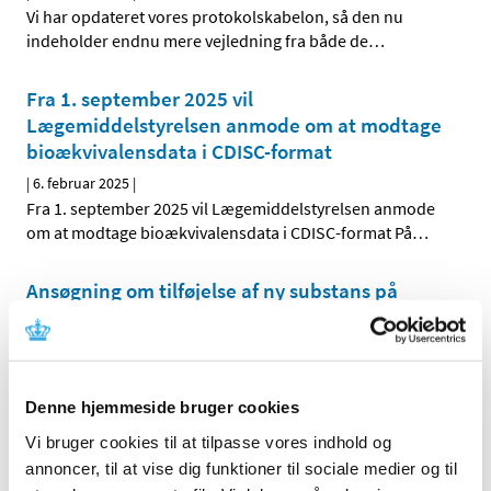
Vi har opdateret vores protokolskabelon, så den nu
indeholder endnu mere vejledning fra både de
…
Fra 1. september 2025 vil
Lægemiddelstyrelsen anmode om at modtage
bioækvivalensdata i CDISC-format
|
6. februar 2025
|
Fra 1. september 2025 vil Lægemiddelstyrelsen anmode
om at modtage bioækvivalensdata i CDISC-format På
…
Ansøgning om tilføjelse af ny substans på
listen over lægemidler, der kan indgå i
Pilotprojektet med engelsksprogede, fælles
nordiske pakninger
|
5. februar 2025
|
Denne hjemmeside bruger cookies
Ansøgningsproces for virksomheder
Vi bruger cookies til at tilpasse vores indhold og
annoncer, til at vise dig funktioner til sociale medier og til
Ledig bevilling til Rønne Apotek