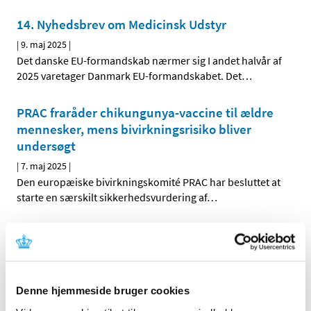
14. Nyhedsbrev om Medicinsk Udstyr
|
9. maj 2025
|
Det danske EU-formandskab nærmer sig I andet halvår af
2025 varetager Danmark EU-formandskabet. Det
…
PRAC fraråder chikungunya-vaccine til ældre
mennesker, mens bivirkningsrisiko bliver
undersøgt
|
7. maj 2025
|
Den europæiske bivirkningskomité PRAC har besluttet at
starte en særskilt sikkerhedsvurdering af
…
Alzheimer-lægemidlet Leqembi er blevet
godkendt af EU-Kommissionen
|
6. maj 2025
|
Leqembi er den første behandling, der er godkendt til at
Denne hjemmeside bruger cookies
kunne bremse udviklingen af Alzheimers hos en
…