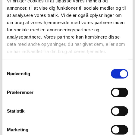
Vi bruger cookies til at tilpasse vores indhold og
annoncer, til at vise dig funktioner til sociale medier og til
PRAC undersøger sikkerhedsrisiko ved
at analysere vores trafik. Vi deler også oplysninger om
chikungunya-vaccine efter flere tilfælde med
din brug af vores hjemmeside med vores partnere inden
alvorlige bivirkninger
for sociale medier, annonceringspartnere og
|
2. maj 2025
|
analysepartnere. Vores partnere kan kombinere disse
Den europæiske bivirkningskomité PRAC og EMA’s
data med andre oplysninger, du har givet dem, eller som
Emergency Taskforce (ETF) reagerer på flere tilfælde
…
de har indsamlet fra din brug af deres tjenester.
Samtykkevalg
Alle (2506)
Nødvendig
TID
2026 (84)
Præferencer
2025 (158)
december (10)
Statistik
november (20)
oktober (18)
september (23)
Marketing