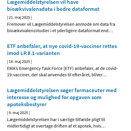
Lægemiddelstyrelsen vil have
bioækvivalensdata i bedre dataformat
|
21. maj 2025
|
Fremover vil Lægemiddelstyrelsen anmode om data fra
bioækvivalensstudier i et yderligere dataformat end
…
ETF anbefaler, at nye covid-19-vacciner rettes
imod LP.8.1-varianten
|
16. maj 2025
|
EMA’s Emergency Task Force (ETF) anbefaler, at de covid-
19-vacciner, der skal anvendes til efteråret, bliver
…
Lægemiddelstyrelsen søger farmaceuter med
interesse og mulighed for opgaven som
apoteksbestyrer
|
9. maj 2025
|
Lægemiddelstyrelsen har i særlige tilfælde pligt til
midlertidigt at overtage driften af et apotek, hvis
…