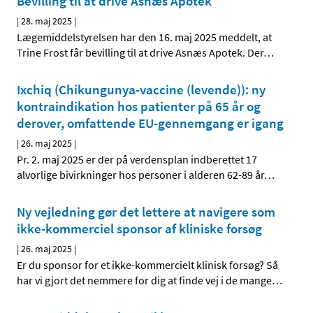
Bevilling til at drive Asnæs Apotek
|
28. maj 2025
|
Lægemiddelstyrelsen har den 16. maj 2025 meddelt, at
Trine Frost får bevilling til at drive Asnæs Apotek. Der
…
Ixchiq (Chikungunya-vaccine (levende)): ny
kontraindikation hos patienter på 65 år og
derover, omfattende EU-gennemgang er igang
|
26. maj 2025
|
Pr. 2. maj 2025 er der på verdensplan indberettet 17
alvorlige bivirkninger hos personer i alderen 62-89 år
…
Ny vejledning gør det lettere at navigere som
ikke-kommerciel sponsor af kliniske forsøg
|
26. maj 2025
|
Er du sponsor for et ikke-kommercielt klinisk forsøg? Så
har vi gjort det nemmere for dig at finde vej i de mange
…