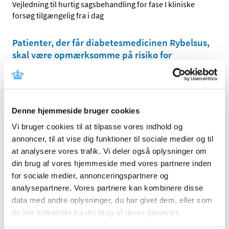
Vejledning til hurtig sagsbehandling for fase I kliniske
forsøg tilgængelig fra i dag
Patienter, der får diabetesmedicinen Rybelsus,
skal være opmærksomme på risiko for
medicineringsfejl
|
1. august 2025
|
Det europæiske lægemiddelagentur har godkendt en ny
formulering af diabetes-tabletterne Rybelsus, som
…
Denne hjemmeside bruger cookies
Vi bruger cookies til at tilpasse vores indhold og
annoncer, til at vise dig funktioner til sociale medier og til
Alle (2506)
at analysere vores trafik. Vi deler også oplysninger om
TID
din brug af vores hjemmeside med vores partnere inden
2026 (84)
for sociale medier, annonceringspartnere og
2025 (158)
analysepartnere. Vores partnere kan kombinere disse
data med andre oplysninger, du har givet dem, eller som
december (10)
de har indsamlet fra din brug af deres tjenester.
november (20)
oktober (18)