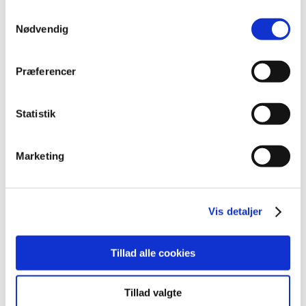
Samtykkevalg
september (23)
Nødvendig
august (8)
juli (11)
juni (11)
Præferencer
maj (11)
april (5)
Statistik
marts (13)
februar (11)
Marketing
januar (17)
2024 (224)
2023 (195)
Vis detaljer
2022 (197)
2021 (516)
Tillad alle cookies
2020 (263)
2019 (159)
2018 (150)
Tillad valgte