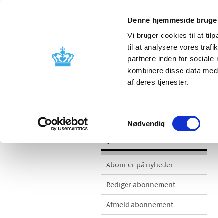
Denne hjemmeside bruger
Vi bruger cookies til at til
til at analysere vores tra
partnere inden for sociale
Godkendelse og
Bivirkninger
kombinere disse data med a
kontrol
produktinfo
af deres tjenester.
Nyheder
Samtykkevalg
Nødvendig
Nyheder
Abonner på nyheder
Rediger abonnement
Afmeld abonnement