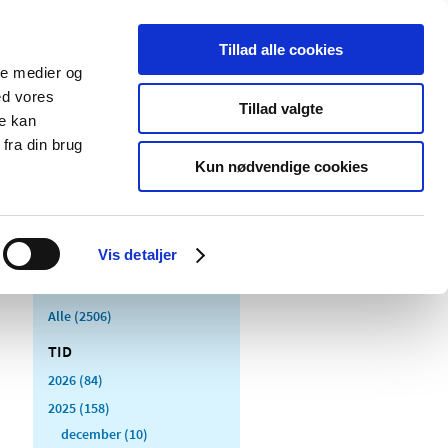
Tillad alle cookies
ale medier og
Udgivelser
Cookies
ed vores
Tillad valgte
re kan
dicinsk
Særlige
fra din brug
styr
produktområder
Kun nødvendige cookies
Vis detaljer
Alle (2506)
TID
2026 (84)
2025 (158)
december (10)