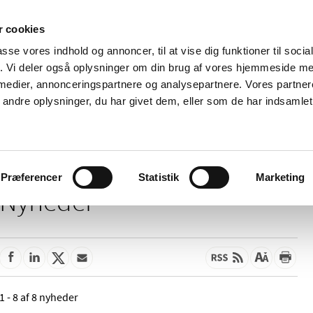
 cookies
passe vores indhold og annoncer, til at vise dig funktioner til soci
Nyheder
Om os
Kontakt
fik. Vi deler også oplysninger om din brug af vores hjemmeside m
 medier, annonceringspartnere og analysepartnere. Vores partne
 og
Tilskud og
Apoteker og salg af
Me
ndre oplysninger, du har givet dem, eller som de har indsamlet 
rmation
priser
medicin
ud
Præferencer
Statistik
Marketing
Nyheder
1 - 8 af 8 nyheder