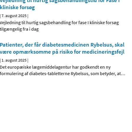
Vejledning til hurtig sagsbehandlingstid for Fase I
kliniske forsøg
|
7. august 2025
|
Vejledning til hurtig sagsbehandling for fase I kliniske forsøg
tilgængelig fra i dag
Patienter, der får diabetesmedicinen Rybelsus, skal
være opmærksomme på risiko for medicineringsfejl
|
1. august 2025
|
Det europæiske lægemiddelagentur har godkendt en ny
formulering af diabetes-tabletterne Rybelsus, som betyder, at
…