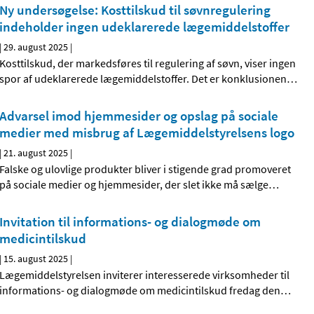
Ny undersøgelse: Kosttilskud til søvnregulering
indeholder ingen udeklarerede lægemiddelstoffer
|
29. august 2025
|
Kosttilskud, der markedsføres til regulering af søvn, viser ingen
spor af udeklarerede lægemiddelstoffer. Det er konklusionen
…
Advarsel imod hjemmesider og opslag på sociale
medier med misbrug af Lægemiddelstyrelsens logo
|
21. august 2025
|
Falske og ulovlige produkter bliver i stigende grad promoveret
på sociale medier og hjemmesider, der slet ikke må sælge
…
Invitation til informations- og dialogmøde om
medicintilskud
|
15. august 2025
|
Lægemiddelstyrelsen inviterer interesserede virksomheder til
informations- og dialogmøde om medicintilskud fredag den
…