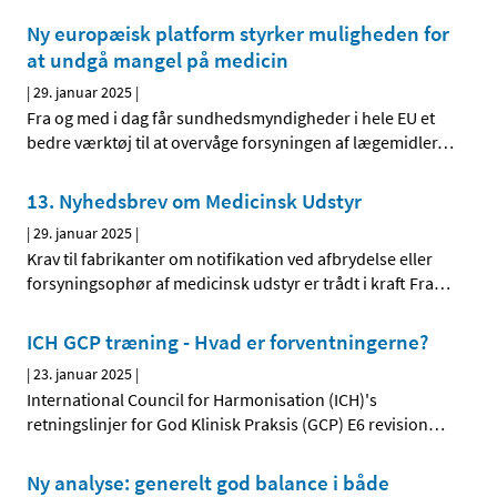
Ny europæisk platform styrker muligheden for
at undgå mangel på medicin
|
29. januar 2025
|
Fra og med i dag får sundhedsmyndigheder i hele EU et
bedre værktøj til at overvåge forsyningen af lægemidler
…
13. Nyhedsbrev om Medicinsk Udstyr
|
29. januar 2025
|
Krav til fabrikanter om notifikation ved afbrydelse eller
forsyningsophør af medicinsk udstyr er trådt i kraft Fra
…
ICH GCP træning - Hvad er forventningerne?
|
23. januar 2025
|
International Council for Harmonisation (ICH)'s
retningslinjer for God Klinisk Praksis (GCP) E6 revision
…
Ny analyse: generelt god balance i både