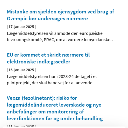
Mistanke om sjælden øjensygdom ved brug af
Ozempic bør undersøges nærmere
|
17. januar 2025
|
Lægemiddelstyrelsen vil anmode den europæiske
bivirkningskomité, PRAC, om at vurdere to nye danske
…
EU er kommet et skridt nærmere til
elektroniske indlægssedler
|
16. januar 2025
|
Lægemiddelstyrelsen har i 2023-24 deltaget i et
pilotprojekt, der skal bane vej for at anvende
…
Veoza (fezolinetant): risiko for
lægemiddelinduceret leverskade og nye
anbefalinger om monitorering af
leverfunktionen før og under behandling
|
15. januar 2025
|