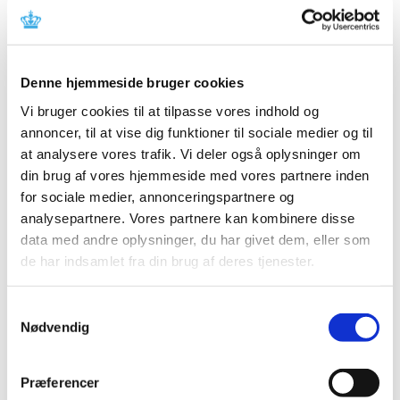
Der er observeret alvorlig leverskade med fezolinetant.
Opfordring til ansøgninger om
markedsføringstilladelse for kritiske
Denne hjemmeside bruger cookies
lægemidler
Vi bruger cookies til at tilpasse vores indhold og
annoncer, til at vise dig funktioner til sociale medier og til
|
13. januar 2025
|
Lægemiddelstyrelsen opfordrer virksomheder til at
at analysere vores trafik. Vi deler også oplysninger om
ansøge om markedsføringstilladelse for udvalgte
…
din brug af vores hjemmeside med vores partnere inden
for sociale medier, annonceringspartnere og
Årets fokus ved inspektioner i 2025
analysepartnere. Vores partnere kan kombinere disse
data med andre oplysninger, du har givet dem, eller som
|
7. januar 2025
|
de har indsamlet fra din brug af deres tjenester.
Fokus på rengøringsvalidering under GMP-inspektioner
Lægemiddelstyrelsen har et øget fokus på
…
Samtykkevalg
Nødvendig
Metoprololsuccinat 25 mg; tilladelse til
udlevering af udenlandske pakninger – ikke
længere aktiv
Præferencer