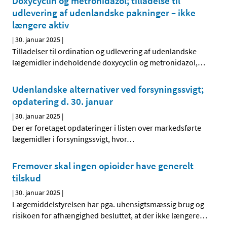
Doxycyclin og metronidazol; tilladelse til
udlevering af udenlandske pakninger – ikke
længere aktiv
|
30. januar 2025
|
Tilladelser til ordination og udlevering af udenlandske
lægemidler indeholdende doxycyclin og metronidazol,
…
Udenlandske alternativer ved forsyningssvigt;
opdatering d. 30. januar
|
30. januar 2025
|
Der er foretaget opdateringer i listen over markedsførte
lægemidler i forsyningssvigt, hvor
…
Fremover skal ingen opioider have generelt
tilskud
|
30. januar 2025
|
Lægemiddelstyrelsen har pga. uhensigtsmæssig brug og
risikoen for afhængighed besluttet, at der ikke længere
…