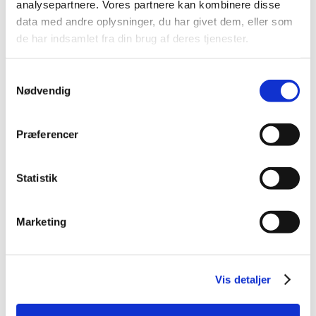
analysepartnere. Vores partnere kan kombinere disse
2023 (195)
data med andre oplysninger, du har givet dem, eller som
2022 (197)
de har indsamlet fra din brug af deres tjenester.
2021 (516)
2020 (263)
Samtykkevalg
2019 (159)
Nødvendig
2018 (150)
2017 (167)
Præferencer
2016 (167)
2015 (33)
Statistik
2014 (44)
2013 (49)
Marketing
2012 (44)
2011 (13)
2010 (7)
Vis detaljer
2009 (14)
2008 (8)