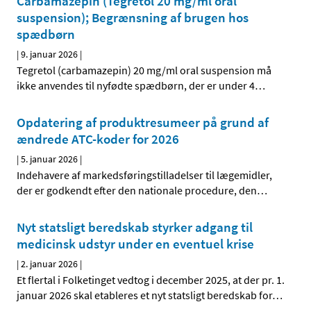
Carbamazepin (Tegretol 20 mg/ml oral
suspension); Begrænsning af brugen hos
spædbørn
|
9. januar 2026
|
Tegretol (carbamazepin) 20 mg/ml oral suspension må
ikke anvendes til nyfødte spædbørn, der er under 4
…
Opdatering af produktresumeer på grund af
ændrede ATC-koder for 2026
|
5. januar 2026
|
Indehavere af markedsføringstilladelser til lægemidler,
der er godkendt efter den nationale procedure, den
…
Nyt statsligt beredskab styrker adgang til
medicinsk udstyr under en eventuel krise
|
2. januar 2026
|
Et flertal i Folketinget vedtog i december 2025, at der pr. 1.
januar 2026 skal etableres et nyt statsligt beredskab for
…