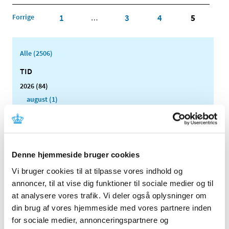
Forrige
1
3
4
5
…
Alle (2506)
TID
2026 (84)
august (1)
juli (13)
juni (12)
maj (10)
april (6)
Denne hjemmeside bruger cookies
marts (15)
Vi bruger cookies til at tilpasse vores indhold og
februar (11)
annoncer, til at vise dig funktioner til sociale medier og til
januar (16)
at analysere vores trafik. Vi deler også oplysninger om
2025 (158)
din brug af vores hjemmeside med vores partnere inden
for sociale medier, annonceringspartnere og
2024 (224)