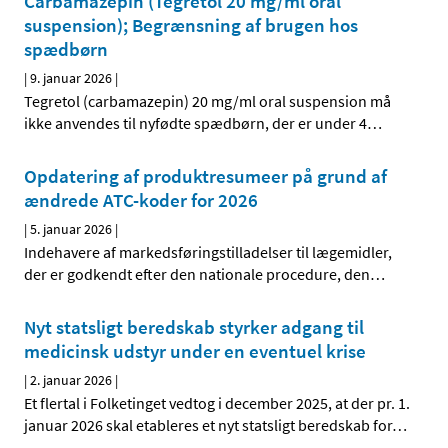
Carbamazepin (Tegretol 20 mg/ml oral
suspension); Begrænsning af brugen hos
spædbørn
|
9. januar 2026
|
Tegretol (carbamazepin) 20 mg/ml oral suspension må
ikke anvendes til nyfødte spædbørn, der er under 4
…
Opdatering af produktresumeer på grund af
ændrede ATC-koder for 2026
|
5. januar 2026
|
Indehavere af markedsføringstilladelser til lægemidler,
der er godkendt efter den nationale procedure, den
…
Nyt statsligt beredskab styrker adgang til
medicinsk udstyr under en eventuel krise
|
2. januar 2026
|
Et flertal i Folketinget vedtog i december 2025, at der pr. 1.
januar 2026 skal etableres et nyt statsligt beredskab for
…