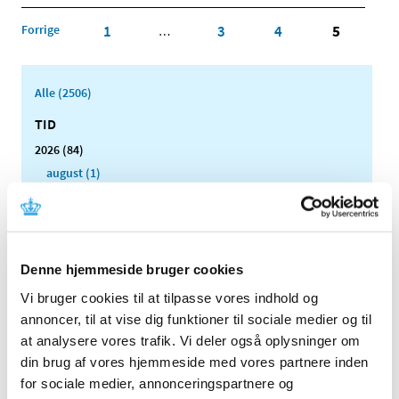
Forrige
1
3
4
5
…
Alle (2506)
TID
2026 (84)
august (1)
juli (13)
juni (12)
maj (10)
april (6)
Denne hjemmeside bruger cookies
marts (15)
Vi bruger cookies til at tilpasse vores indhold og
februar (11)
annoncer, til at vise dig funktioner til sociale medier og til
januar (16)
at analysere vores trafik. Vi deler også oplysninger om
2025 (158)
din brug af vores hjemmeside med vores partnere inden
for sociale medier, annonceringspartnere og
2024 (224)