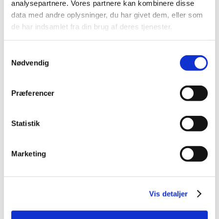
analysepartnere. Vores partnere kan kombinere disse
2023 (195)
data med andre oplysninger, du har givet dem, eller som
2022 (197)
de har indsamlet fra din brug af deres tjenester.
2021 (516)
2020 (263)
Samtykkevalg
2019 (159)
Nødvendig
2018 (150)
2017 (167)
Præferencer
2016 (167)
2015 (33)
Statistik
2014 (44)
2013 (49)
Marketing
2012 (44)
2011 (13)
2010 (7)
Vis detaljer
2009 (14)
2008 (8)