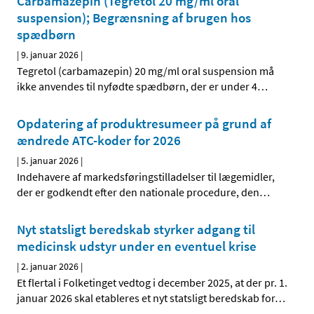
Carbamazepin (Tegretol 20 mg/ml oral
suspension); Begrænsning af brugen hos
spædbørn
|
9. januar 2026
|
Tegretol (carbamazepin) 20 mg/ml oral suspension må
ikke anvendes til nyfødte spædbørn, der er under 4
…
Opdatering af produktresumeer på grund af
ændrede ATC-koder for 2026
|
5. januar 2026
|
Indehavere af markedsføringstilladelser til lægemidler,
der er godkendt efter den nationale procedure, den
…
Nyt statsligt beredskab styrker adgang til
medicinsk udstyr under en eventuel krise
|
2. januar 2026
|
Et flertal i Folketinget vedtog i december 2025, at der pr. 1.
januar 2026 skal etableres et nyt statsligt beredskab for
…