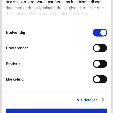
analysepartnere. Vores partnere kan kombinere disse
2023 (195)
data med andre oplysninger, du har givet dem, eller som
2022 (197)
de har indsamlet fra din brug af deres tjenester.
2021 (516)
2020 (263)
Samtykkevalg
2019 (159)
Nødvendig
2018 (150)
2017 (167)
Præferencer
2016 (167)
2015 (33)
Statistik
2014 (44)
2013 (49)
Marketing
2012 (44)
2011 (13)
2010 (7)
Vis detaljer
2009 (14)
2008 (8)