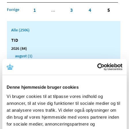
Forrige
1
3
4
5
…
Alle (2506)
TID
2026 (84)
august (1)
juli (13)
juni (12)
maj (10)
april (6)
Denne hjemmeside bruger cookies
marts (15)
Vi bruger cookies til at tilpasse vores indhold og
februar (11)
annoncer, til at vise dig funktioner til sociale medier og til
januar (16)
at analysere vores trafik. Vi deler også oplysninger om
2025 (158)
din brug af vores hjemmeside med vores partnere inden
for sociale medier, annonceringspartnere og
2024 (224)