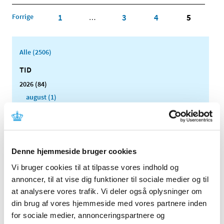
Forrige
1
3
4
5
…
Alle (2506)
TID
2026 (84)
august (1)
juli (13)
juni (12)
maj (10)
april (6)
Denne hjemmeside bruger cookies
marts (15)
Vi bruger cookies til at tilpasse vores indhold og
februar (11)
annoncer, til at vise dig funktioner til sociale medier og til
januar (16)
at analysere vores trafik. Vi deler også oplysninger om
2025 (158)
din brug af vores hjemmeside med vores partnere inden
for sociale medier, annonceringspartnere og
2024 (224)