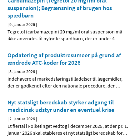
Carbamazepin (Tegretol 20 mg/ml oral
suspension); Begrænsning af brugen hos
spædbørn
|
9. januar 2026
|
Tegretol (carbamazepin) 20 mg/ml oral suspension må
ikke anvendes til nyfødte spædbørn, der er under 4
…
Opdatering af produktresumeer på grund af
ændrede ATC-koder for 2026
|
5. januar 2026
|
Indehavere af markedsføringstilladelser til lægemidler,
der er godkendt efter den nationale procedure, den
…
Nyt statsligt beredskab styrker adgang til
medicinsk udstyr under en eventuel krise
|
2. januar 2026
|
Et flertal i Folketinget vedtog i december 2025, at der pr. 1.
januar 2026 skal etableres et nyt statsligt beredskab for
…