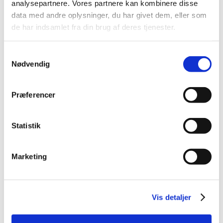
analysepartnere. Vores partnere kan kombinere disse
2023 (195)
data med andre oplysninger, du har givet dem, eller som
2022 (197)
de har indsamlet fra din brug af deres tjenester.
2021 (516)
2020 (263)
Samtykkevalg
2019 (159)
Nødvendig
2018 (150)
2017 (167)
Præferencer
2016 (167)
2015 (33)
Statistik
2014 (44)
2013 (49)
Marketing
2012 (44)
2011 (13)
2010 (7)
Vis detaljer
2009 (14)
2008 (8)