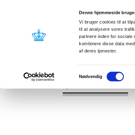
Denne hjemmeside bruger
Vi bruger cookies til at til
til at analysere vores tra
partnere inden for sociale
Godkendelse og
Bivirkninger
kombinere disse data med a
kontrol
produktinfo
af deres tjenester.
/
/
Nyheder
Kategori
Nyheder om 
Samtykkevalg
Nødvendig
Nyheder