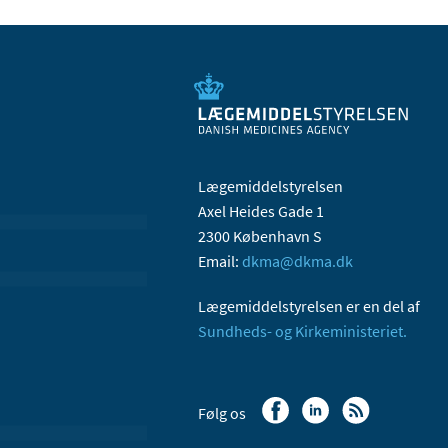
Lægemiddelstyrelsen
Axel Heides Gade 1
2300 København S
Email:
dkma@dkma.dk
Lægemiddelstyrelsen er en del af
Sundheds- og Kirkeministeriet.
Følg os