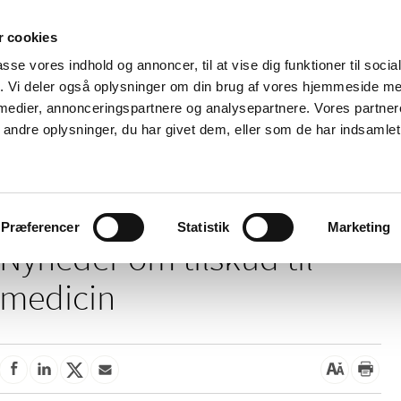
 cookies
passe vores indhold og annoncer, til at vise dig funktioner til soci
Nyheder
Om os
Kontakt
fik. Vi deler også oplysninger om din brug af vores hjemmeside m
 medier, annonceringspartnere og analysepartnere. Vores partne
 og
Tilskud og
Apoteker og salg af
Me
ndre oplysninger, du har givet dem, eller som de har indsamlet 
rmation
priser
medicin
ud
/
Tilskud og priser
Tilskud til medicin
Præferencer
Statistik
Marketing
Nyheder om tilskud til
medicin