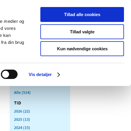
Tillad alle cookies
ale medier og
Udgivelser
Cookies
ed vores
Tillad valgte
re kan
dicinsk
Særlige
fra din brug
styr
produktområder
Kun nødvendige cookies
Vis detaljer
Alle (514)
TID
2026 (22)
2025 (13)
2024 (15)