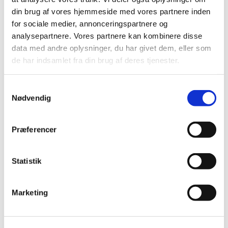
marts (1)
din brug af vores hjemmeside med vores partnere inden
februar (1)
for sociale medier, annonceringspartnere og
analysepartnere. Vores partnere kan kombinere disse
2022 (10)
data med andre oplysninger, du har givet dem, eller som
2021 (32)
de har indsamlet fra din brug af deres tjenester.
2020 (13)
2019 (41)
Samtykkevalg
2018 (46)
Nødvendig
2017 (36)
2016 (48)
Præferencer
2015 (31)
2014 (44)
Statistik
2013 (45)
2012 (44)
Marketing
2011 (13)
2010 (7)
2009 (14)