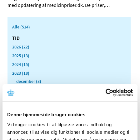
med opdatering af medicinpriser.dk. De priser,
…
Alle (514)
TID
2026 (22)
2025 (13)
2024 (15)
2023 (18)
december (3)
november (1)
oktober (3)
september (1)
august (4)
Denne hjemmeside bruger cookies
juni (1)
Vi bruger cookies til at tilpasse vores indhold og
maj (1)
annoncer, til at vise dig funktioner til sociale medier og til
april (2)
at analysere vores trafik. Vi deler også oplysninger om