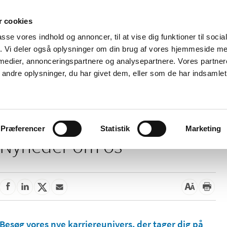
 cookies
passe vores indhold og annoncer, til at vise dig funktioner til soci
Nyheder
Om os
Kontakt
fik. Vi deler også oplysninger om din brug af vores hjemmeside m
 medier, annonceringspartnere og analysepartnere. Vores partne
 og
Tilskud og
Apoteker og salg af
Me
ndre oplysninger, du har givet dem, eller som de har indsamlet 
rmation
priser
medicin
ud
Præferencer
Statistik
Marketing
Nyheder om os
Besøg vores nye karriereunivers, der tager dig på