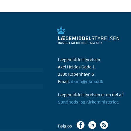
Lægemiddelstyrelsen
Axel Heides Gade 1
2300 København S
Email:
dkma@dkma.dk
Lægemiddelstyrelsen er en del af
Sundheds- og Kirkeministeriet.
Følg os