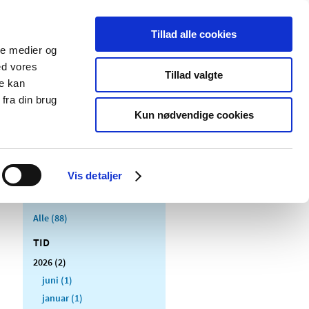
Tillad alle cookies
ale medier og
Udgivelser
Cookies
ed vores
Tillad valgte
re kan
dicinsk
Særlige
fra din brug
styr
produktområder
Kun nødvendige cookies
Vis detaljer
Alle (88)
TID
2026 (2)
juni (1)
januar (1)