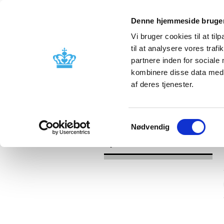
Denne hjemmeside bruger
Vi bruger cookies til at til
til at analysere vores tra
partnere inden for sociale
Godkendelse og
Bivirkninger
kombinere disse data med a
kontrol
produktinfo
af deres tjenester.
/
/
Nyheder
Kategori
Om os
Samtykkevalg
Nødvendig
Nyheder