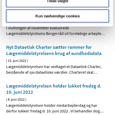
Tillad valgte
Lars Bo Nielsen: Borgerrådet giver os værdifuld
sparring
Kun nødvendige cookies
|
5. december 2022
|
I slutningen af november evaluerede
Lægemiddelstyrelsens Borgerråd sit foreløbige arbejde
…
Nyt Dataetisk Charter sætter rammer for
Lægemiddelstyrelsens brug af sundhedsdata
|
15. juni 2022
|
Lægemiddelstyrelsen har vedtaget et Dataetisk Charter,
bestående af syv dataetiske værdier. Charteret skal
…
Lægemiddelstyrelsen holder lukket fredag d.
10. juni 2022
|
8. juni 2022
|
Lægemiddelstyrelsen holder medarbejderdag og har
derfor lukket fredag d. 10. juni 2022 . Vi behandler dog
…