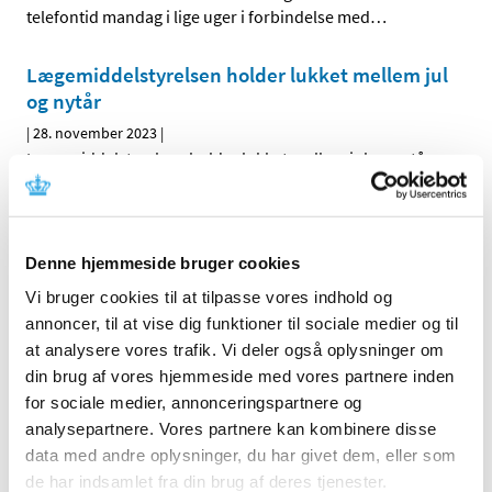
telefontid mandag i lige uger i forbindelse med
…
Lægemiddelstyrelsen holder lukket mellem jul
og nytår
|
28. november 2023
|
Lægemiddelstyrelsen holder lukket mellem jul og nytår,
fra lørdag d. 23. december 2023 til mandag d. 1. januar
…
Nu muligt at tilgå DKMAnet med MitID
Denne hjemmeside bruger cookies
|
8. november 2023
|
Det er nu muligt at tilgå DKMAnet via MitID.
Vi bruger cookies til at tilpasse vores indhold og
annoncer, til at vise dig funktioner til sociale medier og til
at analysere vores trafik. Vi deler også oplysninger om
Nyt it-system til formularer er i luften
din brug af vores hjemmeside med vores partnere inden
|
26. maj 2023
|
for sociale medier, annonceringspartnere og
Måske har du allerede bemærket det. Vi har nemlig
analysepartnere. Vores partnere kan kombinere disse
udviklet en ny formularløsning, så det bliver nemmere
…
data med andre oplysninger, du har givet dem, eller som
de har indsamlet fra din brug af deres tjenester.