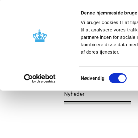
Denne hjemmeside bruger
Vi bruger cookies til at til
til at analysere vores tra
partnere inden for sociale
Godkendelse og
Bivirkninger
kombinere disse data med a
kontrol
produktinfo
af deres tjenester.
/
Nyheder
Revurdering af lægemidlers
Samtykkevalg
det om?
Nødvendig
Nyheder