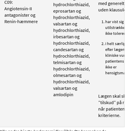
C09:
med generelt til
hydrochlorthiazid,
Angiotensin-II
uden klausuleri
eprosartan og
antagonister og
hydrochlorthiazid,
Renin-hæmmere
har vist sig
valsartan og
utilstrækkelig 
hydrochlorthiazid,
ikke tolereres, 
irbesartan og
hydrochlorthiazid,
i helt særlige t
candesartan og
efter lægens 
kliniske vurder
hydrochlorthiazid,
patientens til
telmisartan og
ikke er
hydrochlorthiazid,
hensigtsmæssi
olmesartan og
hydrochlorthiazid,
valsartan og
amlodipin
Lægen skal skriv
”tilskud” på rec
når patienten op
kriterierne.