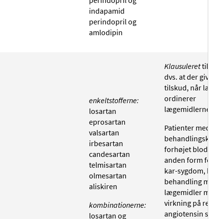
perindopril og
indapamid
perindopril og
amlodipin
Klausuleret
tilsk
dvs. at der gives
tilskud, når læg
ordinerer
enkeltstofferne:
lægemidlerne til
losartan
eprosartan
Patienter med
valsartan
behandlingskræ
irbesartan
forhøjet blodtryk
candesartan
anden form for h
telmisartan
kar-sygdom, hvo
olmesartan
behandling med
aliskiren
lægemidler med
virkning på reni
kombinationerne:
angiotensin sys
losartan og