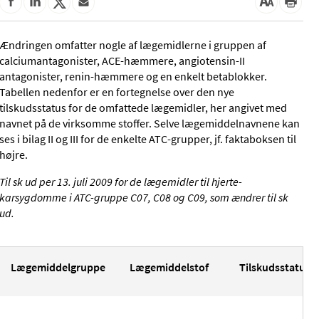
Ændringen omfatter nogle af lægemidlerne i gruppen af
calciumantagonister, ACE-hæmmere, angiotensin-II
antagonister, renin-hæmmere og en enkelt betablokker.
Tabellen nedenfor er en fortegnelse over den nye
tilskudsstatus for de omfattede lægemidler, her angivet med
navnet på de virksomme stoffer. Selve lægemiddelnavnene kan
ses i bilag II og III for de enkelte ATC-grupper, jf. faktaboksen til
højre.
Til
sk
ud per 13. juli 2009 for de lægemidler til hjerte-
karsygdomme i ATC-gruppe C07, C08 og C09, som ændrer til
sk
ud.
Lægemiddelgruppe
Lægemiddelstof
Til
sk
udsstatus