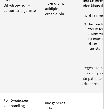
med generelt til
nitrendipin,
Dihydropyridin-
uden klausuleri
lacidipin,
calciumantagonister
lercanidipin
ikke tolereres, 
i helt særlige t
efter lægens 
kliniske vurder
patientens til
ikke er
hensigtsmæssi
Lægen skal skriv
”tilskud” på rec
når patienten op
kriterierne.
kombinationen:
Ikke generelt
verapamil og
tilskud