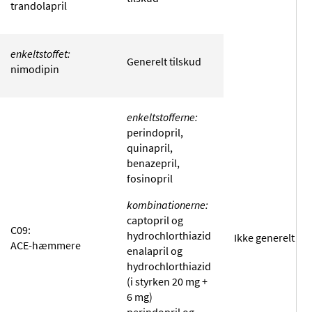
trandolapril
enkeltstoffet:
Generelt tilskud
nimodipin
enkeltstofferne:
perindopril,
quinapril,
benazepril,
fosinopril
kombinationerne:
captopril og
C09:
hydrochlorthiazid
Ikke generelt til
ACE-hæmmere
enalapril og
hydrochlorthiazid
(i styrken 20 mg +
6 mg)