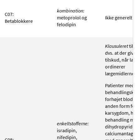
kombination:
C07:
metoprolol og
Ikke generelt til
Betablokkere
felodipin
Klausuleret
tilsk
dvs. at der gives
tilskud, når læg
ordinerer
lægemidlerne til
Patienter med
behandlingskræ
forhøjet blodtryk
anden form for h
karsygdom, hvo
behandling med
enkeltstofferne:
dihydropyridin-
isradipin,
calciumantagoni
nifedipin,
C08: