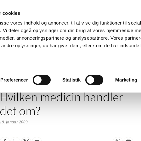
 cookies
passe vores indhold og annoncer, til at vise dig funktioner til soci
Nyheder
Om os
Kontakt
fik. Vi deler også oplysninger om din brug af vores hjemmeside m
 medier, annonceringspartnere og analysepartnere. Vores partne
 og
Tilskud og
Apoteker og salg af
Me
ndre oplysninger, du har givet dem, eller som de har indsamlet 
rmation
priser
medicin
ud
/
 tilskud - nyheder arkiv
Ændring af tilskud til hjerte-karmedicin pr. 13. 
Præferencer
Statistik
Marketing
Hvilken medicin handler
det om?
19. januar 2009