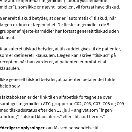
Alle andre hjerte-karlægemidler (”blodtrykssænkende
midler”), som ikke er nævnt i tabellen, vil fortsat have tilskud.
Generelt tilskud betyder, at der er ”automatisk” tilskud, når
lægen ordinerer lægemidlet. De fleste lægemidler i de 5
grupper af hjerte-karmidler har fortsat generelt tilskud uden
klausul.
Klausuleret tilskud betyder, at tilskuddet gives til de patienter,
som er defineret i klausulen. Lægen kan skrive ”tilskud” på
recepten, når han vurderer, at patienten er omfattet af
klausulen.
Ikke generelt tilskud betyder, at patienten betaler det fulde
beløb selv.
I faktaboksen er der link til en alfabetisk fortegnelse over
samtlige lægemidler i ATC-grupperne C02, C03, C07, C08 og C09
med tilskudsstatus efter den 13. juli – angivet som ”ingen
ændring”, ”tilskud klausuleres” eller ”tilskud fjernes”.
Yderligere oplysninger
kan fås ved henvendelse til