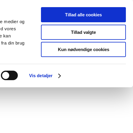
Tillad alle cookies
ale medier og
Udgivelser
Cookies
ed vores
Tillad valgte
re kan
dicinsk
Særlige
fra din brug
styr
produktområder
Kun nødvendige cookies
/
juli 2009
Hvilken medicin handler
Vis detaljer