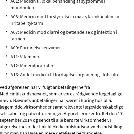
A01: Medicin til lokal behandling af sygdomme i
mundhulen
A03: Medicin mod forstyrrelser i mave/tarmkanalen, fx
irritabel tyktarm
A07: Medicin mod diarré og betændelse og infektion i
tarmen
A09: Fordøjelsesenzymer
A11: Vitaminer
A12: Mineralprærater
A16: Andet medicin til fordøjelsesorganer og stofskifte
Ved afgørelsen har vi fulgt anbefalingerne fra
Medicintilskudsnævnet, som er vores rådgivende lægefaglige
nævn. Nævnets anbefalinger har været i høring hos bl.a.
lægemiddelvirksomheder samt relevante lægevidenskabelige
selskaber og patientforeninger. Afgørelserne er truffet den 17.
september 2014 og sendt til alle berørte virksomheder. I
afgørelserne er der link til Medicintilskudsnævnets indstilling,
hvor man kan læse en mere detaljeret begrundelse.