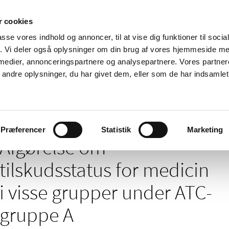
 cookies
passe vores indhold og annoncer, til at vise dig funktioner til soci
Nyheder
Om os
Kontakt
fik. Vi deler også oplysninger om din brug af vores hjemmeside m
 medier, annonceringspartnere og analysepartnere. Vores partne
 og
Tilskud og
Apoteker og salg af
Me
ndre oplysninger, du har givet dem, eller som de har indsamlet 
rmation
priser
medicin
ud
/
 tilskud - nyheder arkiv
Afgørelse om tilskudsstatus for medicin i vis
Præferencer
Statistik
Marketing
Afgørelse om
tilskudsstatus for medicin
i visse grupper under ATC-
gruppe A