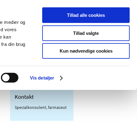
Tillad alle cookies
ale medier og
Udgivelser
Cookies
ed vores
Tillad valgte
re kan
dicinsk
Særlige
fra din brug
styr
produktområder
Kun nødvendige cookies
se grupper under ATC-gruppe A
Vis detaljer
Kontakt
Specialkonsulent, farmaceut