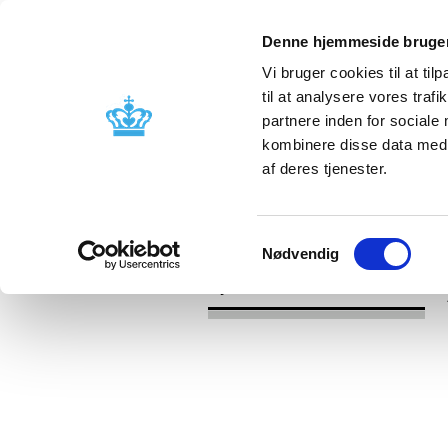
Denne hjemmeside bruger
Vi bruger cookies til at til
til at analysere vores tra
partnere inden for sociale
Godkendelse og
Bivirkninger
kombinere disse data med a
kontrol
produktinfo
af deres tjenester.
/
Nyheder
Revurdering af lægemidlers
Samtykkevalg
Nødvendig
Nyheder