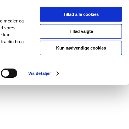
Tillad alle cookies
ale medier og
Udgivelser
Cookies
ed vores
Tillad valgte
re kan
dicinsk
Særlige
fra din brug
styr
produktområder
Kun nødvendige cookies
Vis detaljer