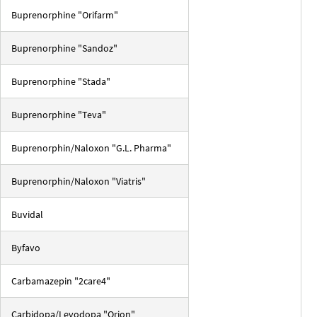
Buprenorphine "Orifarm"
Buprenorphine "Sandoz"
Buprenorphine "Stada"
Buprenorphine "Teva"
Buprenorphin/Naloxon "G.L. Pharma"
Buprenorphin/Naloxon "Viatris"
Buvidal
Byfavo
Carbamazepin "2care4"
Carbidopa/Levodopa "Orion"