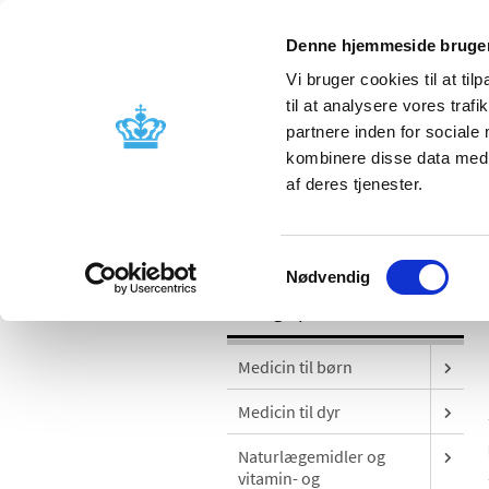
Denne hjemmeside bruger
Vi bruger cookies til at til
til at analysere vores tra
partnere inden for sociale
Godkendelse og
Bivirkninger
kombinere disse data med a
kontrol
produktinfo
af deres tjenester.
/
Særlige produktområder
Trafikfarl
Samtykkevalg
Nødvendig
Særlige produktområder
Medicin til børn
Medicin til dyr
Naturlægemidler og
vitamin- og