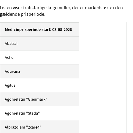
Listen viser trafikfarlige lægemidler, der er markedsførte i den
gældende prisperiode.
Medicinprisperiode start: 03-08-2026
Abstral
Actiq
Aduvanz
Agilus
Agomelatin "Glenmark"
Agomelatin "Stada"
Alprazolam "2care4"