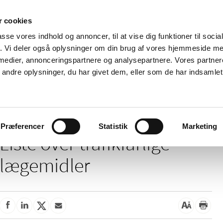
 cookies
passe vores indhold og annoncer, til at vise dig funktioner til soci
Nyheder
Om os
Kontakt
fik. Vi deler også oplysninger om din brug af vores hjemmeside m
 medier, annonceringspartnere og analysepartnere. Vores partne
 og
Tilskud og
Apoteker og salg af
Me
ndre oplysninger, du har givet dem, eller som de har indsamlet 
rmation
priser
medicin
ud
/
ig medicin
Liste over trafikfarlige lægemidler
Præferencer
Statistik
Marketing
Liste over trafikfarlige
lægemidler