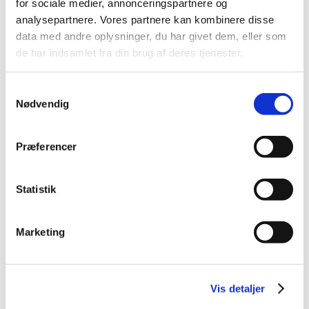
for sociale medier, annonceringspartnere og
juni (1)
analysepartnere. Vores partnere kan kombinere disse
april (1)
data med andre oplysninger, du har givet dem, eller som
februar (1)
de har indsamlet fra din brug af deres tjenester.
2018 (4)
2017 (5)
Samtykkevalg
Nødvendig
2016 (2)
2015 (2)
Præferencer
2014 (3)
2013 (4)
2012 (1)
Statistik
2011 (2)
2010 (2)
Marketing
2009 (2)
2008 (2)
2007 (2)
Vis detaljer
2006 (2)