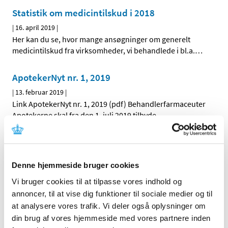
Statistik om medicintilskud i 2018
|
16. april 2019
|
Her kan du se, hvor mange ansøgninger om generelt
medicintilskud fra virksomheder, vi behandlede i bl.a.
…
ApotekerNyt nr. 1, 2019
|
13. februar 2019
|
Link ApotekerNyt nr. 1, 2019 (pdf) Behandlerfarmaceuter
Apotekerne skal fra den 1. juli 2019 tilbyde
…
Alle (43)
Denne hjemmeside bruger cookies
TID
Vi bruger cookies til at tilpasse vores indhold og
2023 (1)
annoncer, til at vise dig funktioner til sociale medier og til
2022 (2)
at analysere vores trafik. Vi deler også oplysninger om
2020 (1)
din brug af vores hjemmeside med vores partnere inden
2019 (3)