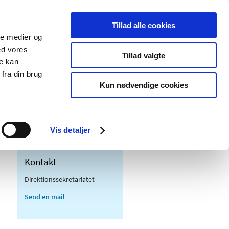
Tillad alle cookies
ale medier og
Udgivelser
Cookies
ed vores
Tillad valgte
re kan
dicinsk
Særlige
fra din brug
styr
produktområder
Kun nødvendige cookies
Vis detaljer
Kontakt
Direktionssekretariatet
Send en mail