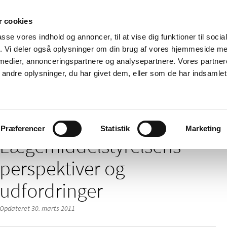
 cookies
passe vores indhold og annoncer, til at vise dig funktioner til soci
Nyheder
Om os
Kontakt
fik. Vi deler også oplysninger om din brug af vores hjemmeside m
 medier, annonceringspartnere og analysepartnere. Vores partne
 og
Tilskud og
Apoteker og salg af
Me
ndre oplysninger, du har givet dem, eller som de har indsamlet 
rmation
priser
medicin
ud
relsens perspektiver og udfordringer
Præferencer
Statistik
Marketing
Lægemiddelstyrelsens
perspektiver og
udfordringer
Opdateret 30. marts 2011