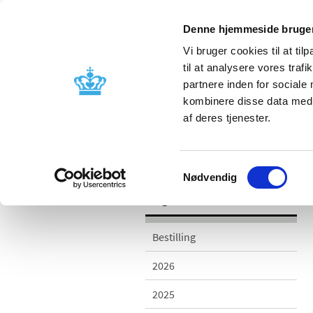
Denne hjemmeside bruger
Vi bruger cookies til at til
til at analysere vores tra
partnere inden for sociale
Godkendelse og
Bivirkninger
kombinere disse data med a
kontrol
produktinfo
af deres tjenester.
/
/
Udgivelser
2011
Lægemiddelsty
Samtykkevalg
Nødvendig
Udgivelser
Bestilling
2026
2025