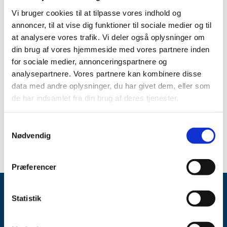
Vi bruger cookies til at tilpasse vores indhold og
I årsrapporten fremgår det bl.a.
at
annoncer, til at vise dig funktioner til sociale medier og til
Medicintilskudsnævnet i 2013 behandlede 26
at analysere vores trafik. Vi deler også oplysninger om
ansøgninger om generelt tilskud og 1.138 ansøgninger
din brug af vores hjemmeside med vores partnere inden
om individuelle medicintilskud.
for sociale medier, annonceringspartnere og
Download
analysepartnere. Vores partnere kan kombinere disse
data med andre oplysninger, du har givet dem, eller som
Emner
de har indsamlet fra din brug af deres tjenester.
Årsrapporter
Samtykkevalg
Nødvendig
Præferencer
Statistik