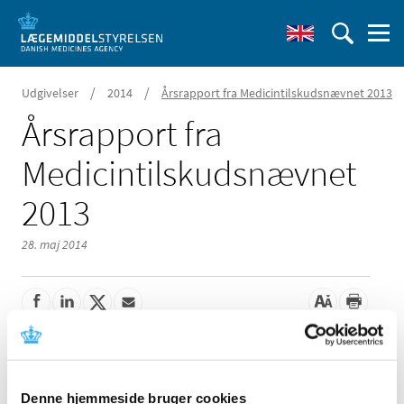
/
/
Udgivelser
2014
Årsrapport fra Medicintilskudsnævnet 2013
Årsrapport fra
Medicintilskudsnævnet
2013
28. maj 2014
Medicintilskudsnævnet rådgiver i ansøgninger om tilskud
til lægemidler samt i revurdering af lægemidlers
tilskudsstatus.
Denne hjemmeside bruger cookies