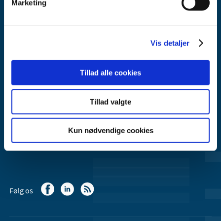
Marketing
Lægemiddelstyrelsen
Axel Heides Gade 1
Vis detaljer
2300 København S
Email:
dkma@dkma.dk
Tillad alle cookies
Lægemiddelstyrelsen er en del af
Sundheds- og Kirkeministeriet.
Tillad valgte
Kontakt Lægemiddelstyrelsen
Kun nødvendige cookies
44 88 95 95 (kl. 9 - 15)
Følg os