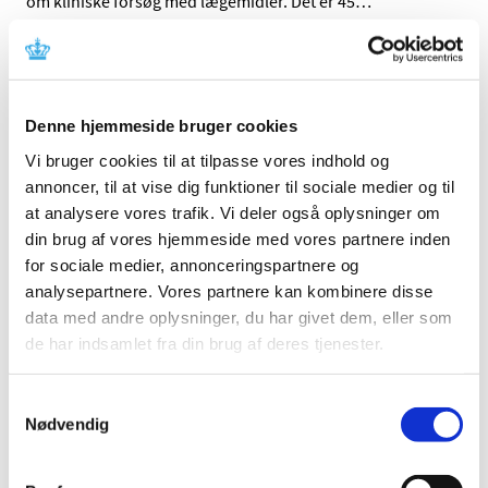
om kliniske forsøg med lægemidler. Det er 45
…
Årsrapport for medicinsk udstyr 2015
|
1. juli 2016
|
Lægemiddelstyrelsen har igen i år fået flere
Denne hjemmeside bruger cookies
indberetninger af fejl, svigt og mangler ved medicinsk
…
Vi bruger cookies til at tilpasse vores indhold og
annoncer, til at vise dig funktioner til sociale medier og til
at analysere vores trafik. Vi deler også oplysninger om
Alle (18)
din brug af vores hjemmeside med vores partnere inden
TID
for sociale medier, annonceringspartnere og
2016 (17)
analysepartnere. Vores partnere kan kombinere disse
december (1)
data med andre oplysninger, du har givet dem, eller som
november (1)
de har indsamlet fra din brug af deres tjenester.
oktober (3)
juli (2)
Samtykkevalg
Nødvendig
juni (1)
maj (2)
april (3)