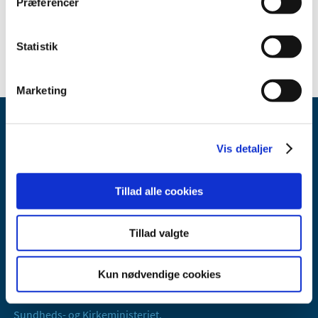
Præferencer
marts (3)
februar (1)
Statistik
Marketing
Vis detaljer
Tillad alle cookies
Lægemiddelstyrelsen
Axel Heides Gade 1
Tillad valgte
2300 København S
Email:
dkma@dkma.dk
Kun nødvendige cookies
Lægemiddelstyrelsen er en del af
Sundheds- og Kirkeministeriet.