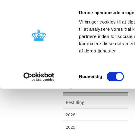
Denne hjemmeside bruger
Vi bruger cookies til at til
til at analysere vores tra
partnere inden for sociale
Godkendelse og
Bivirkninger
kombinere disse data med a
kontrol
produktinfo
af deres tjenester.
/
/
Udgivelser
2016
Årsrapport o
Samtykkevalg
Nødvendig
Udgivelser
Bestilling
2026
2025