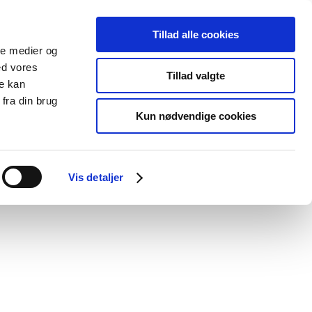
Tillad alle cookies
ale medier og
Udgivelser
Cookies
ed vores
Tillad valgte
re kan
dicinsk
Særlige
fra din brug
styr
produktområder
Kun nødvendige cookies
Vis detaljer