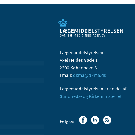
Lægemiddelstyrelsen
Axel Heides Gade 1
2300 København S
Email:
dkma@dkma.dk
Lægemiddelstyrelsen er en del af
Sundheds- og Kirkeministeriet.
Følg os