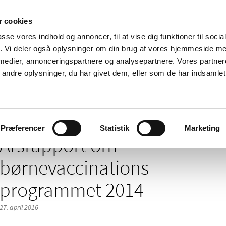
 cookies
passe vores indhold og annoncer, til at vise dig funktioner til soci
Nyheder
Om os
Kontakt
fik. Vi deler også oplysninger om din brug af vores hjemmeside m
 medier, annonceringspartnere og analysepartnere. Vores partne
 og
Tilskud og
Apoteker og salg af
Me
ndre oplysninger, du har givet dem, eller som de har indsamlet 
rmation
priser
medicin
ud
m børnevaccinationsprogrammet 2014
Præferencer
Statistik
Marketing
Årsrapport om
børnevaccinations­
programmet 2014
27. april 2016