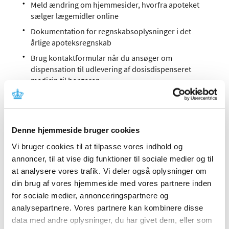
Meld ændring om hjemmesider, hvorfra apoteket
sælger lægemidler online
Dokumentation for regnskabsoplysninger i det
årlige apoteksregnskab
Brug kontaktformular når du ansøger om
dispensation til udlevering af dosisdispenseret
medicin til borgeren
Lægemiddelstatistik
Indberetning af lægemidler mv. uden nordiske
Denne hjemmeside bruger cookies
varenumre til Lægemiddelstatistikregisteret
Vi bruger cookies til at tilpasse vores indhold og
annoncer, til at vise dig funktioner til sociale medier og til
Tilskud til ernæringspræparater
at analysere vores trafik. Vi deler også oplysninger om
din brug af vores hjemmeside med vores partnere inden
Mulighed for brug af medhjælp ved udstedelse af
for sociale medier, annonceringspartnere og
grønne recepter (ernæringspræparater)
analysepartnere. Vores partnere kan kombinere disse
data med andre oplysninger, du har givet dem, eller som
Medicintilskud