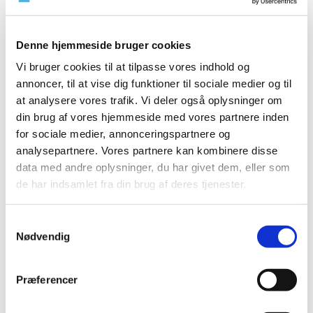
Referencer
Produkt: MitraClip Mitral Valve Repair System
Denne hjemmeside bruger cookies
Fabrikant: Abbott Vascular Evalve Inc.
Vi bruger cookies til at tilpasse vores indhold og
Lægemiddelstyrelsens sagsnummer: 2013032217
annoncer, til at vise dig funktioner til sociale medier og til
at analysere vores trafik. Vi deler også oplysninger om
din brug af vores hjemmeside med vores partnere inden
Emner
for sociale medier, annonceringspartnere og
Medicinsk udstyr
analysepartnere. Vores partnere kan kombinere disse
data med andre oplysninger, du har givet dem, eller som
de har indsamlet fra din brug af deres tjenester.
Relateret indhold
Samtykkevalg
Sikkerhedsmeddelelse om MitraClip Mitral Valve Repair
Nødvendig
System
(pdf - 0,21 MB)
Præferencer