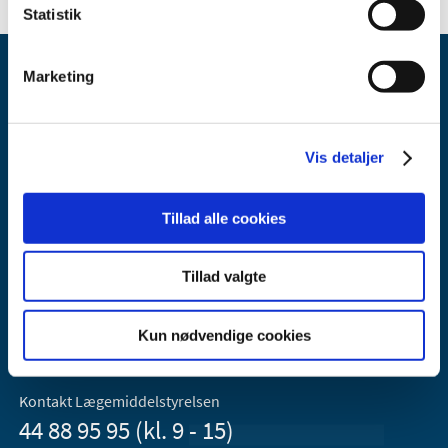
Statistik
Marketing
Vis detaljer
Lægemiddelstyrelsen
Tillad alle cookies
Axel Heides Gade 1
2300 København S
Email:
dkma@dkma.dk
Tillad valgte
Lægemiddelstyrelsen er en del af
Kun nødvendige cookies
Sundheds- og Kirkeministeriet.
Kontakt Lægemiddelstyrelsen
44 88 95 95 (kl. 9 - 15)