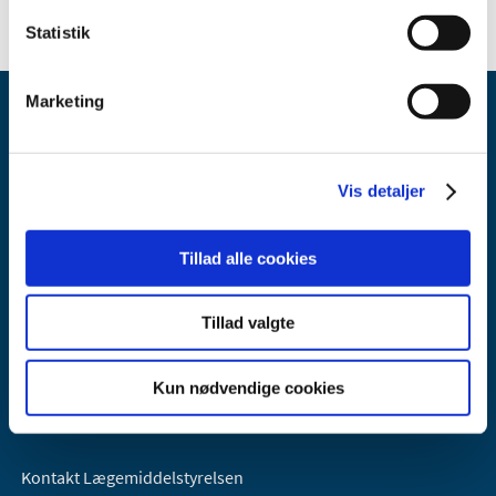
Statistik
Marketing
Vis detaljer
Lægemiddelstyrelsen
Tillad alle cookies
Axel Heides Gade 1
2300 København S
Tillad valgte
Email:
dkma@dkma.dk
Lægemiddelstyrelsen er en del af
Kun nødvendige cookies
Sundheds- og Kirkeministeriet.
Kontakt Lægemiddelstyrelsen