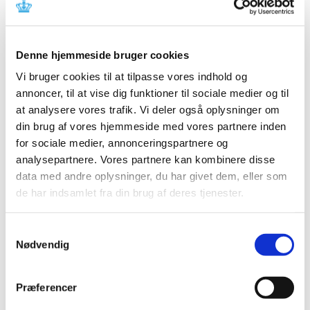
Referencer
Produkt: ORTHO BioVue® System Cassettes
Denne hjemmeside bruger cookies
Fabrikant: Ortho Clinical Diagnostics
Vi bruger cookies til at tilpasse vores indhold og
Fabrikantens referencenummer: CL13-339
annoncer, til at vise dig funktioner til sociale medier og til
Lægemiddelstyrelsens sagsnummer: 2013121098
at analysere vores trafik. Vi deler også oplysninger om
din brug af vores hjemmeside med vores partnere inden
Emner
for sociale medier, annonceringspartnere og
analysepartnere. Vores partnere kan kombinere disse
Medicinsk udstyr
data med andre oplysninger, du har givet dem, eller som
de har indsamlet fra din brug af deres tjenester.
Relateret indhold
Samtykkevalg
Nødvendig
Sikkerhedsmeddelelse om ORTHO BioVue® System
Cassettes
(pdf - 0,06 MB)
Præferencer