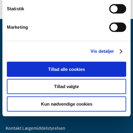
Statistik
Marketing
Vis detaljer
Lægemiddelstyrelsen
Tillad alle cookies
Axel Heides Gade 1
2300 København S
Tillad valgte
Email:
dkma@dkma.dk
Lægemiddelstyrelsen er en del af
Kun nødvendige cookies
Sundheds- og Kirkeministeriet.
Kontakt Lægemiddelstyrelsen