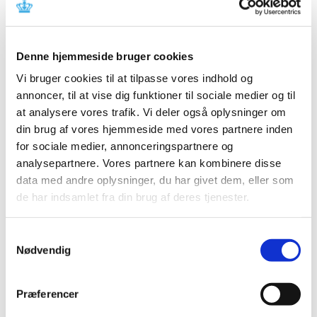
Referencer
Produkt: KODAK DirectView DR 7500-system
Denne hjemmeside bruger cookies
Fabrikant: Carestream Health, Inc.
Vi bruger cookies til at tilpasse vores indhold og
Fabrikantens referencenummer: MA-2014-013
annoncer, til at vise dig funktioner til sociale medier og til
Lægemiddelstyrelsens sagsnummer: 2014072087
at analysere vores trafik. Vi deler også oplysninger om
din brug af vores hjemmeside med vores partnere inden
Emner
for sociale medier, annonceringspartnere og
analysepartnere. Vores partnere kan kombinere disse
Medicinsk udstyr
data med andre oplysninger, du har givet dem, eller som
de har indsamlet fra din brug af deres tjenester.
Relateret indhold
Samtykkevalg
Nødvendig
Sikkerhedsmeddelelse om KODAK DirectView DR 7500-
system
(pdf - 0,04 MB)
Præferencer