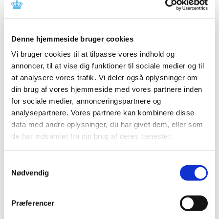
Referencer
Produkt: MiniCap beskyttelseshætte
Denne hjemmeside bruger cookies
Fabrikant: Baxter Healthcare SA
Vi bruger cookies til at tilpasse vores indhold og
Fabrikantens referencenummer: FCA-2014-130
annoncer, til at vise dig funktioner til sociale medier og til
Lægemiddelstyrelsens sagsnummer: 2015014946
at analysere vores trafik. Vi deler også oplysninger om
din brug af vores hjemmeside med vores partnere inden
Emner
for sociale medier, annonceringspartnere og
analysepartnere. Vores partnere kan kombinere disse
Medicinsk udstyr
data med andre oplysninger, du har givet dem, eller som
de har indsamlet fra din brug af deres tjenester.
Relateret indhold
Samtykkevalg
Nødvendig
Sikkerhedsmeddelelse om MiniCap beskyttelseshætte
(pdf -
0,05 MB)
Præferencer