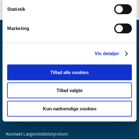
Statistik
Marketing
Vis detaljer
Lægemiddelstyrelsen
Tillad alle cookies
Axel Heides Gade 1
2300 København S
Tillad valgte
Email:
dkma@dkma.dk
Lægemiddelstyrelsen er en del af
Kun nødvendige cookies
Sundheds- og Kirkeministeriet.
Kontakt Lægemiddelstyrelsen