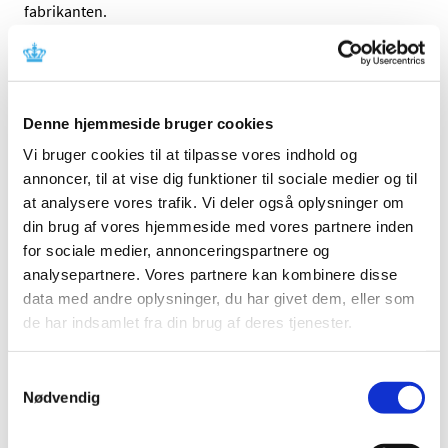
fabrikanten.
Referencer
Produkt: CODMAN CERTAS Therapy Management
Denne hjemmeside bruger cookies
System (TMS)
Vi bruger cookies til at tilpasse vores indhold og
Fabrikant: Codman & Shurtleff, Inc.
annoncer, til at vise dig funktioner til sociale medier og til
Fabrikantens referencenummer: 1226348-1/23/15-
at analysere vores trafik. Vi deler også oplysninger om
001R
din brug af vores hjemmeside med vores partnere inden
Lægemiddelstyrelsens sagsnummer: 2015030711
for sociale medier, annonceringspartnere og
analysepartnere. Vores partnere kan kombinere disse
Emner
data med andre oplysninger, du har givet dem, eller som
de har indsamlet fra din brug af deres tjenester.
Medicinsk udstyr
Samtykkevalg
Nødvendig
Relateret indhold