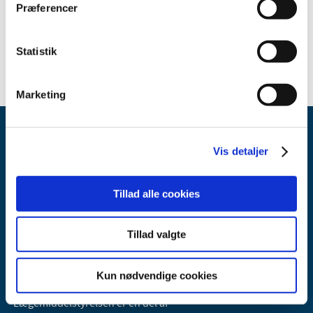
Sikkerhedsmeddelelse om CODMAN CERTAS Therapy
Præferencer
Management System (TMS)
(pdf - 0,16 MB)
Statistik
Marketing
Vis detaljer
Tillad alle cookies
Lægemiddelstyrelsen
Tillad valgte
Axel Heides Gade 1
2300 København S
Email:
dkma@dkma.dk
Kun nødvendige cookies
Lægemiddelstyrelsen er en del af