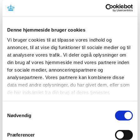
Produkt: 3M ESPE Lava Ultimate
Fabrikant: 3M ESPE Dental Products
Fabrikantens referencenummer: 3005174370
Denne hjemmeside bruger cookies
06022015-001-C-DK
Vi bruger cookies til at tilpasse vores indhold og
Lægemiddelstyrelsens sagsnummer: 2015063636
annoncer, til at vise dig funktioner til sociale medier og til
at analysere vores trafik. Vi deler også oplysninger om
Emner
din brug af vores hjemmeside med vores partnere inden
Medicinsk udstyr
for sociale medier, annonceringspartnere og
analysepartnere. Vores partnere kan kombinere disse
data med andre oplysninger, du har givet dem, eller som
de har indsamlet fra din brug af deres tjenester.
Relateret indhold
Sikkerhedsmeddelelse om 3M ESPE Lava Ultimate
Samtykkevalg
(distributør)
(pdf - 0,19 MB)
Nødvendig
Sikkerhedsmeddelelse om 3M ESPE Lava Ultimate (kunde)
(pdf - 0,16 MB)
Præferencer