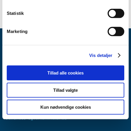
Statistik
Marketing
Vis detaljer
Tillad alle cookies
Lægemiddelstyrelsen
Axel Heides Gade 1
2300 København S
Tillad valgte
Email:
dkma@dkma.dk
Kun nødvendige cookies
Lægemiddelstyrelsen er en del af
Sundheds- og Kirkeministeriet.