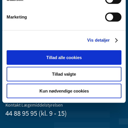
Marketing
Vis detaljer
Lægemiddelstyrelsen
Axel Heides Gade 1
Tillad alle cookies
2300 København S
Email:
dkma@dkma.dk
Tillad valgte
Lægemiddelstyrelsen er en del af
Sundheds- og Kirkeministeriet.
Kun nødvendige cookies
Kontakt Lægemiddelstyrelsen
44 88 95 95 (kl. 9 - 15)