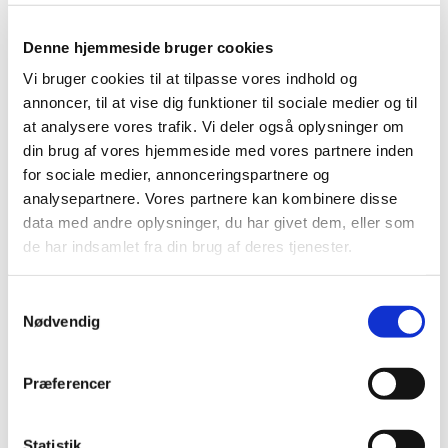
Produkt: Accu-Chek Insight
Fabrikant: Roche Diagnostics GmbH
Denne hjemmeside bruger cookies
Fabrikantens referencenummer: SB_RDC_2015_04
Vi bruger cookies til at tilpasse vores indhold og
annoncer, til at vise dig funktioner til sociale medier og til
Lægemiddelstyrelsens sagsnummer: 2015062329
at analysere vores trafik. Vi deler også oplysninger om
din brug af vores hjemmeside med vores partnere inden
Emner
for sociale medier, annonceringspartnere og
analysepartnere. Vores partnere kan kombinere disse
Medicinsk udstyr
data med andre oplysninger, du har givet dem, eller som
de har indsamlet fra din brug af deres tjenester.
Relateret indhold
Samtykkevalg
Sikkerhedsmeddelelse om Accu-Chek Insight
(pdf - 0,29 MB)
Nødvendig
Præferencer
Statistik