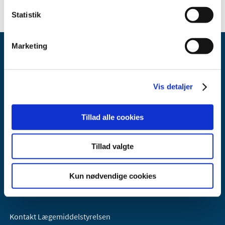
Statistik
Marketing
Vis detaljer
Lægemiddelstyrelsen
Tillad alle cookies
Axel Heides Gade 1
2300 København S
Tillad valgte
Email:
dkma@dkma.dk
Lægemiddelstyrelsen er en del af
Kun nødvendige cookies
Sundheds- og Kirkeministeriet.
Kontakt Lægemiddelstyrelsen