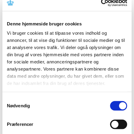
Referencer
Produkt: MobileDiagnost wDR 1 og 2
Denne hjemmeside bruger cookies
Fabrikant: Philips Medical Systems DMC GmbH
Vi bruger cookies til at tilpasse vores indhold og
Fabrikantens referencenummer: TW-4006752
annoncer, til at vise dig funktioner til sociale medier og til
Lægemiddelstyrelsens sagsnummer: 2015063751
at analysere vores trafik. Vi deler også oplysninger om
din brug af vores hjemmeside med vores partnere inden
Emner
for sociale medier, annonceringspartnere og
analysepartnere. Vores partnere kan kombinere disse
Medicinsk udstyr
data med andre oplysninger, du har givet dem, eller som
de har indsamlet fra din brug af deres tjenester.
Relateret indhold
Samtykkevalg
Nødvendig
Sikkerhedsmeddelelse om MobileDiagnost wDR 1 og 2
(pdf -
0,04 MB)
Præferencer