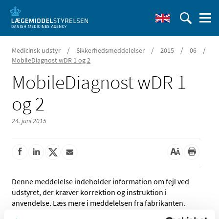
/
/
/
/
Medicinsk udstyr
Sikkerhedsmeddelelser
2015
06
MobileDiagnost wDR 1 og 2
MobileDiagnost wDR 1
og 2
24. juni 2015
Denne meddelelse indeholder information om fejl ved
udstyret, der kræver korrektion og instruktion i
anvendelse. Læs mere i meddelelsen fra fabrikanten.