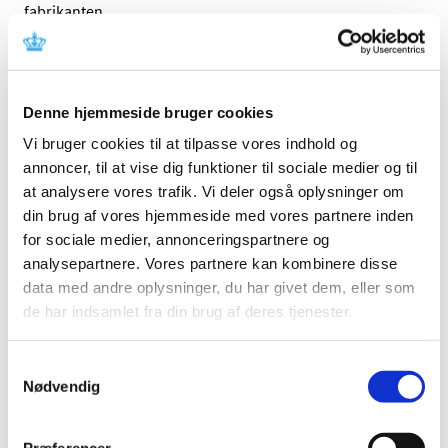
fabrikanten.
Referencer
Produkt: rHead, uHead, Sigmoid Notch, ReMotion,
Denne hjemmeside bruger cookies
Radio Capitellum
Vi bruger cookies til at tilpasse vores indhold og
Fabrikant: Stryker Trauma AG
annoncer, til at vise dig funktioner til sociale medier og til
Fabrikantens referencenummer: 2015-068
at analysere vores trafik. Vi deler også oplysninger om
Lægemiddelstyrelsens sagsnummer: 2015062261
din brug af vores hjemmeside med vores partnere inden
for sociale medier, annonceringspartnere og
analysepartnere. Vores partnere kan kombinere disse
Emner
data med andre oplysninger, du har givet dem, eller som
Medicinsk udstyr
de har indsamlet fra din brug af deres tjenester.
Samtykkevalg
Nødvendig
Relateret indhold
Sikkerhedsmeddelelse om rHead, uHead, Sigmoid Notch,
ReMotion, Radio Capitellum
(pdf - 0,41 MB)
Præferencer