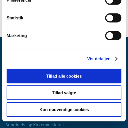
Statistik
Marketing
Vis detaljer
Tillad alle cookies
Lægemiddelstyrelsen
Axel Heides Gade 1
Tillad valgte
2300 København S
Email:
dkma@dkma.dk
Kun nødvendige cookies
Lægemiddelstyrelsen er en del af
Sundheds- og Kirkeministeriet.