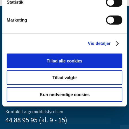
Statistik
Marketing
Vis detaljer
Lægemiddelstyrelsen
Axel Heides Gade 1
Tillad alle cookies
2300 København S
Email:
dkma@dkma.dk
Tillad valgte
Lægemiddelstyrelsen er en del af
Sundheds- og Kirkeministeriet.
Kun nødvendige cookies
Kontakt Lægemiddelstyrelsen
44 88 95 95 (kl. 9 - 15)