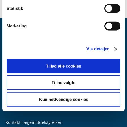
Statistik
Marketing
Vis detaljer
Lægemiddelstyrelsen
Tillad alle cookies
Axel Heides Gade 1
2300 København S
Tillad valgte
Email:
dkma@dkma.dk
Lægemiddelstyrelsen er en del af
Kun nødvendige cookies
Sundheds- og Kirkeministeriet.
Kontakt Lægemiddelstyrelsen