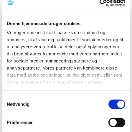
Referencer
Produkt: Breas Vivo 60 Home Care Ventilator
Denne hjemmeside bruger cookies
Fabrikant: Breas Medical AB
Vi bruger cookies til at tilpasse vores indhold og
Fabrikantens referencenummer: FSCA NOV 20151
annoncer, til at vise dig funktioner til sociale medier og til
Lægemiddelstyrelsens sagsnummer: 2015112865
at analysere vores trafik. Vi deler også oplysninger om
din brug af vores hjemmeside med vores partnere inden
Emner
for sociale medier, annonceringspartnere og
analysepartnere. Vores partnere kan kombinere disse
Medicinsk udstyr
data med andre oplysninger, du har givet dem, eller som
de har indsamlet fra din brug af deres tjenester.
Relateret indhold
Samtykkevalg
Nødvendig
Sikkerhedsmeddelelse om Breas Vivo 60 Home Care
Ventilator
(pdf - 0,38 MB)
Præferencer