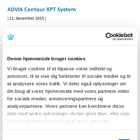
ADVIA Centaur XPT System
|
21. december 2015
|
Altair og Roomer S
|
17. december 2015
|
Dimension Vista B2MIC Flex Reagent Cartridge
Denne hjemmeside bruger cookies
|
16. december 2015
|
Vi bruger cookies til at tilpasse vores indhold og
annoncer, til at vise dig funktioner til sociale medier og til
Maquet Heater/Cooler system
at analysere vores trafik. Vi deler også oplysninger om
din brug af vores hjemmeside med vores partnere inden
|
15. december 2015
|
for sociale medier, annonceringspartnere og
analysepartnere. Vores partnere kan kombinere disse
Provide Protection Caps og Provide Impression
data med andre oplysninger, du har givet dem, eller som
Copings
de har indsamlet fra din brug af deres tjenester.
|
2. december 2015
|
Samtykkevalg