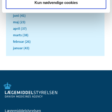
august (28)
Kun nødvendige cookies
juli (43)
juni (41)
maj (23)
april (37)
marts (38)
februar (26)
januar (43)
Lægemiddelstyrelsen